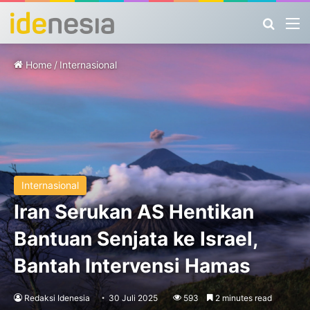
Search
M
Home
/
Internasional
Internasional
Iran Serukan AS Hentikan
Bantuan Senjata ke Israel,
Bantah Intervensi Hamas
Redaksi Idenesia
30 Juli 2025
593
2 minutes read