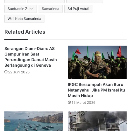
Saefuddin Zuhri
Samarinda
Sri Puji Astuti
Baqaei menegaskan bahwa Hamas adalah entitas yang 
Wali Kota Samarinda
independen dan tidak membutuhkan intervensi pihak 
Related Articles
ketiga dalam menentukan sikap politiknya.
 “Hamas adalah organisasi yang mengetahui dan 
Serangan Diam-Diam: AS
Gempur Iran Saat
memperjuangkan kepentingan rakyat Gaza yang tertindas 
Perundingan Damai Masih
dengan cara mereka sendiri, dan mereka tidak tunduk 
Berlangsung di Geneva
22 Juni 2025
pada arahan negara mana pun,” ujarnya.
IRGC Bersumpah Akan Buru
Putaran terbaru negosiasi gencatan senjata antara Israel 
Netanyahu, Jika PM Israel itu
Masih Hidup
dan Hamas digelar awal Juli di Doha, Qatar, dengan 
15 Maret 2026
mediasi dari AS, Mesir, dan Qatar. Namun, perundingan itu 
gagal membuahkan hasil. Kedua belah pihak saling 
menyalahkan atas kegagalan kompromi terkait isu-isu 
penting, termasuk jaminan penghentian serangan dan 