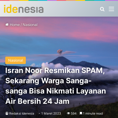
Search
M
Home
/
Nasional
Nasional
Isran Noor Resmikan SPAM,
Sekarang Warga Sanga-
sanga Bisa Nikmati Layanan
Air Bersih 24 Jam
Redaksi Idenesia
1 Maret 2023
594
1 minute read