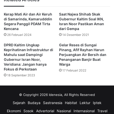
“Nilqi kontrak fisik sebesar Rp16,9 miliar, dan nilai kontrak
Kerap Mati Air dan Air Keruh
Saat Najwa Shihab Skak
supervisi sebesar Rp969,93 juta. Sehingga nilai kontrak
di Samarinda, Kamarudddin
Gubernur Kaltim Soal IKN,
total pelaksanaan pekerjaan sebesar Rp17,87 miliar,”
Segera Panggil PDAM Tirta
Isran Noor Pastikan Aman
tegasnya.
Kencana
dari Gempa
26 Februari 2024
14 Desember 2021
Pembangunan ini bersifat stimulan, nantinya operasional,
DPRD Kaltim Ungkap
Gelar Reses di Sungai
pengembangan dan pemeliharaan menjadi tanggung jawab
Keprihatinan Infrastruktur di
Pinang, Afif Rayhan Harun
Pemkab Kukar, melalui Perumda Tirta Mahakam Kukar,”
Mahulu saat Dampingi
Perjuangkan Air Bersih dan
Gubernur Isran Noor,
Penanganan Banjir Buat
pungkasnya.
Veridiana: Jangan hanya
Warga
Fokus di Perkotaan
17 Februari 2022
(redaksi)
18 September 2023
air bersih
Aji Muhammad Fitra Firnanda
© Copyright 2026 Idenesia, All Rights Reserved
anggaran
Dinas PUPR Kaltim
Sejarah
Budaya
Sastranesia
Habitat
Lektur
Iptek
Ekonomi
Sosok
Advertorial
Nasional
Internasional
Travel
Gubernur Kaltim
Isran Noor