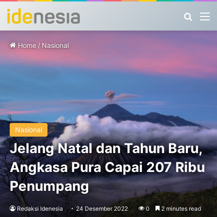
Search
M
Home
/
Nasional
Nasional
Jelang Natal dan Tahun Baru,
Angkasa Pura Capai 207 Ribu
Penumpang
Redaksi Idenesia
24 Desember 2022
0
2 minutes read