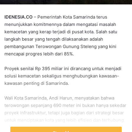
IDENESIA.CO
– Pemerintah Kota Samarinda terus
menunjukkan komitmennya dalam mengatasi masalah
kemacetan yang kerap terjadi di pusat kota. Salah satu
langkah besar yang tengah dilaksanakan adalah
pembangunan Terowongan Gunung Steleng yang kini
mencapai progres lebih dari 85%.
Proyek senilai Rp 395 miliar ini dirancang untuk menjadi
solusi kemacetan sekaligus menghubungkan kawasan-
kawasan penting di Samarinda.
Wali Kota Samarinda, Andi Harun, menyatakan bahwa
terowongan sepanjang 690 meter ini bukan hanya sekedar
proyek infrastruktur, tetapi juga bagian dari strategi besar
untuk menciptakan kota yang lebih efisien dan terhubung.