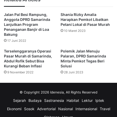
Dari sisi pembangunan, terowongan ini direncanakan
selesai pada tahun 2025. Pengerjaan proyek dilakukan
Jalan Pal Besi Rampung,
Shania Rizky Amalia
dengan standar kualitas tinggi untuk memastikan
Anggota DPRD Samarinda
Harapkan Pemkot Libatkan
keselamatan dan kenyamanan pengguna jalan.
Lanjutkan Program
Petani Lokal di Pasar Murah
Penanganan Banjir di Loa
10 Maret 2023
Bakung
Andi Harun juga menegaskan bahwa pemerintah kota akan
17 Juni 2022
terus memantau kemajuan proyek ini untuk memastikan
tidak ada kendala berarti dalam penyelesaiannya.
Terselenggaranya Operasi
Polemik Jalan Menuju
Pasar Murah di Samarinda,
Palaran, DPRD Samarinda
Abdul Rofik Sebut Bisa
Minta Pemkot Tegas Beri
Selain mengurangi kemacetan, terowongan ini diharapkan
Kurangi Beban Inflasi
Solusi
dapat menjadi pengungkit pertumbuhan ekonomi, dengan
9 November 2022
28 Juni 2023
membuka akses yang lebih mudah ke berbagai kawasan
bisnis dan pusat ekonomi di Samarinda.
© Copyright 2026 Idenesia, All Rights Reserved
“Kami berharap proyek ini tidak hanya memberikan dampak
Sejarah
Budaya
Sastranesia
Habitat
Lektur
Iptek
positif dalam hal lalu lintas, tetapi juga sebagai stimulan
bagi sektor ekonomi dan pembangunan di seluruh kota,”
Ekonomi
Sosok
Advertorial
Nasional
Internasional
Travel
ujar Andi Harun.