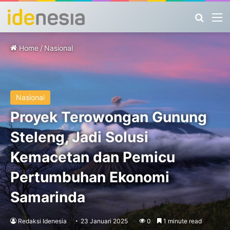
Search
M
Home
/
Nasional
Nasional
Proyek Terowongan Gunung
Steleng, Jadi Solusi
Kemacetan dan Pemicu
Pertumbuhan Ekonomi
Samarinda
Redaksi Idenesia
23 Januari 2025
0
1 minute read