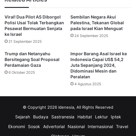
Israel akan bergeser. Tel Aviv akan menjadikan integrasi 
dengan negara-negara di kawasannya sebagai prioritas, 
Viral! Dua Pilot AS Diborgol
Sembilan Negara Akui
Polisi Usai Tolak Terbangkan
Palestina, Tekanan Global
karena dukungan Amerika selama ini telah menjamin 
Pesawat Bermuatan Senjata
pada Israel Kian Menguat
ke Israel
24 September 2025
kemampuan Israel untuk bertindak tanpa hukuman. 
21 September 2025
“Gagasan bahwa Israel selangkah lagi akan diserang 
Trump dan Netanyahu
Impor Barang Asal Israel ke
Bersitegang Soal Proposal
Indonesia Capai US$ 54,2
tidaklah benar,” jelasnya. 
Perdamaian Gaza
Juta Sepanjang 2024,
Didominasi Mesin dan
6 Oktober 2025
Peralatan
Ia menambahkan bahwa negara-negara seperti Suriah 
4 Agustus 2025
tidak menahan diri karena takut pada AS, melainkan 
karena tidak tertarik pada perang lebih lanjut dan 
© Copyright 2026 Idenesia, All Rights Reserved
menyadari akan menghadapi perlawanan besar.
Sejarah
Budaya
Sastranesia
Habitat
Lektur
Iptek
Ekonomi
Sosok
Advertorial
Nasional
Internasional
Travel
Secara finansial, Goldberg mengakui Israel sangat 