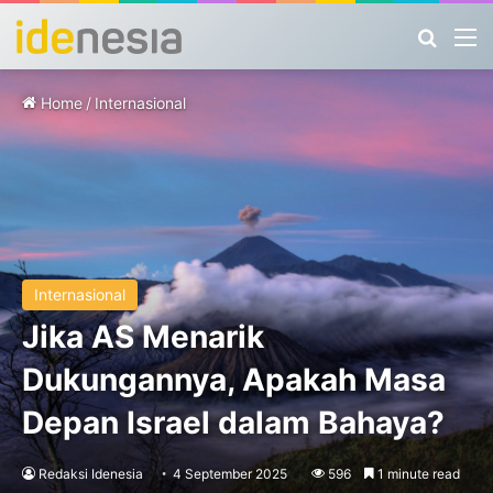
Search
M
Home
/
Internasional
Internasional
Jika AS Menarik
Dukungannya, Apakah Masa
Depan Israel dalam Bahaya?
Redaksi Idenesia
4 September 2025
596
1 minute read