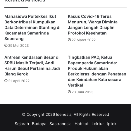
Tanaman hias juga telah ditanam di median jalan,
menambah keindahan dan kesegaran di sepanjang jalur
Mahasiswa Poltekkes Ikut
Kasus Covid-19 Terus
pedestrian tersebut.
Berkontribusi Kumpulkan
Menurun, Warga Diminta
Data Determinan Stunting di
Jangan Lengah Disiplin
Manalu menyoroti pentingnya penyediaan layanan
Kecamatan Samarinda
Protokol Kesehatan
Seberang
angkutan umum sebagai alternatif transportasi bagi
27 Maret 2022
29 Mei 2023
pengunjung.
Antrean Kendaraan Besar di
Tingkatkan PAD, Ketua
“Dengan adanya layanan angkutan umum yang memadai,
SPBU Masih Terjadi, Andi
Bapemperda Samarinda:
Harun Sebut Pertamina Jadi
Produk Hukum akan
diharapkan masyarakat akan lebih memilih untuk
Biang Kerok
Berkolerasi dengan Penataan
menggunakan transportasi publik saat berkunjung ke Citra
dan Keindahan Kota secara
21 April 2022
Niaga, mengurangi ketergantungan pada kendaraan
Vertikal
pribadi,” ucapnya .
23 Juni 2023
Meskipun revitalisasi Citra Niaga masih dalam proses,
langkah-langkah konkret telah diambil untuk mengatasi
© Copyright 2026 Idenesia, All Rights Reserved
masalah parkir liar dan meningkatkan kualitas pengalaman
Sejarah
Budaya
Sastranesia
Habitat
Lektur
Iptek
pengunjung.