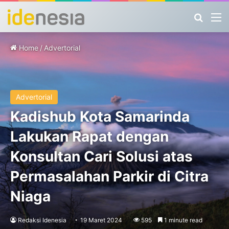
Search
M
Home
/
Advertorial
Advertorial
Kadishub Kota Samarinda
Lakukan Rapat dengan
Konsultan Cari Solusi atas
Permasalahan Parkir di Citra
Niaga
Redaksi Idenesia
19 Maret 2024
595
1 minute read