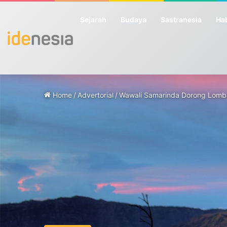
Sejarah
Budaya
Sastranesia
Hab
Home
/
Advertorial
/
Wawali Samarinda Dorong Lomb