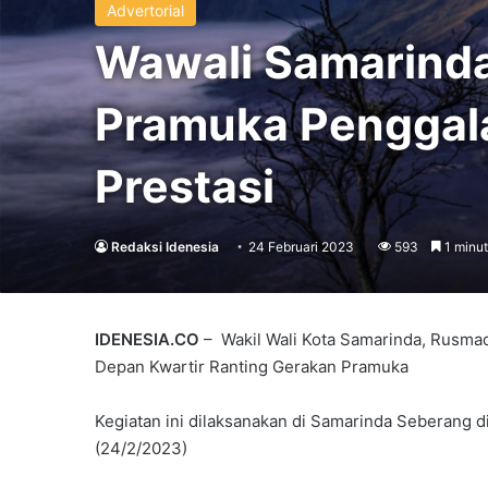
Advertorial
Wawali Samarind
Pramuka Penggal
Prestasi
Redaksi Idenesia
24 Februari 2023
593
1 minut
IDENESIA.CO
– Wakil Wali Kota Samarinda, Rusma
Depan Kwartir Ranting Gerakan Pramuka
Kegiatan ini dilaksanakan di Samarinda Seberang 
(24/2/2023)