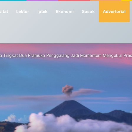
itat
Lektur
Iptek
Ekonomi
Sosok
Advertorial
a Tingkat Dua Pramuka Penggalang Jadi Momentum Mengukur Pres