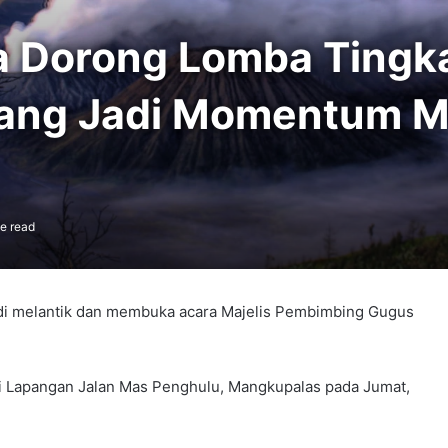
a Dorong Lomba Tingk
ang Jadi Momentum 
e read
di melantik dan membuka acara Majelis Pembimbing Gugus
di Lapangan Jalan Mas Penghulu, Mangkupalas pada Jumat,