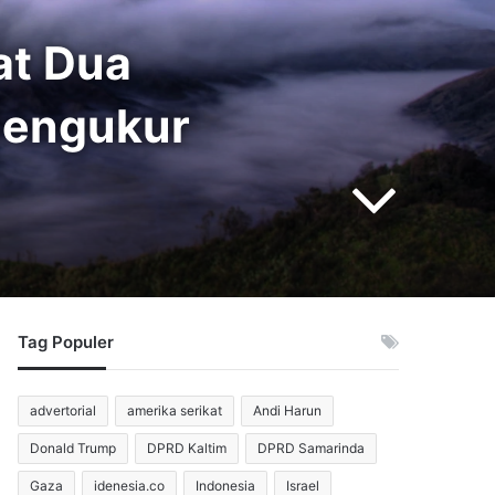
at Dua
Mengukur
Tag Populer
advertorial
amerika serikat
Andi Harun
Donald Trump
DPRD Kaltim
DPRD Samarinda
Gaza
idenesia.co
Indonesia
Israel