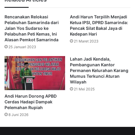
besar, dengan kontribusi dari Pemerintah Provinsi sebesar
15 miliar rupiah untuk perbaikan saluran.
Rencanakan Relokasi
Andi Harun Terpilih Menjadi
Pelabuhan Samarinda dari
Ketua IPSI, DPRD Samarinda:
Selain itu, Pemkot akan menambah anggaran untuk
Jalan Yos Sudarso ke
Pencak Silat Bakal Jaya di
melengkapi upaya penanggulangan banjir secara
Pelabuhan Peti Kemas, Ini
Kedepan Hari
Alasan Pemkot Samarinda
menyeluruh.
21 Maret 2023
25 Januari 2023
“Pembagian tugas juga jelas, Dinas Sumber Daya Alam
Lahan Jadi Kendala,
(SDA) akan mengerjakan bagian tertentu, sedangkan
Pembangunan Kantor
Permanen Kelurahan Karang
Badan Wilayah Sungai (BWS) fokus pada pengelolaan
Mumus Terkunci Aturan
sedimentasi di Waduk Benanga,” tambahnya.
Wilayah
21 Mei 2025
Namun, tantangan besar dalam pelaksanaan proyek ini
Andi Harun Dorong APBD
adalah proses pembebasan lahan, terutama untuk
Cerdas Hadapi Dampak
Pelemahan Rupiah
pembangunan kolam retensi dari Pampang menuju Sungai
8 Juni 2026
Siring. Dari 15 hektare lahan yang dibutuhkan, baru sekitar
7 hektare yang telah dibebaskan. Meski demikian, Pemkot
Samarinda berkomitmen untuk segera menyelesaikan