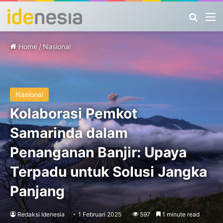
Search
M
Home
/
Nasional
Nasional
Kolaborasi Pemkot
Samarinda dalam
Penanganan Banjir: Upaya
Terpadu untuk Solusi Jangka
Panjang
Redaksi Idenesia
1 Februari 2025
597
1 minute read