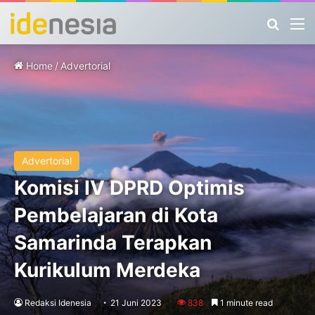
Search
M
Home
/
Advertorial
Advertorial
Komisi IV DPRD Optimis
Pembelajaran di Kota
Samarinda Terapkan
Kurikulum Merdeka
Redaksi Idenesia
21 Juni 2023
838
1 minute read