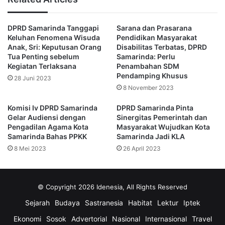
Untuk mendukung keberhasilan implementasi Kurikulum
Merdeka, ia mengatakan masyakarat harus saling
DPRD Samarinda Tanggapi
Sarana dan Prasarana
bersinergi dan melakukan koordinasi agar tetap terjadi
Keluhan Fenomena Wisuda
Pendidikan Masyarakat
keselarasan.
Anak, Sri: Keputusan Orang
Disabilitas Terbatas, DPRD
Tua Penting sebelum
Samarinda: Perlu
Kegiatan Terlaksana
Penambahan SDM
“Tentunya ini yang harus disiapkan oleh pemerintah
Pendamping Khusus
28 Juni 2023
melalui Sumber Daya Manusia (SDM) yang sudah ada
8 November 2023
kepala sekolah dan guru sebagai penggerak,” pungkasnya.
Komisi Iv DPRD Samarinda
DPRD Samarinda Pinta
Gelar Audiensi dengan
Sinergitas Pemerintah dan
(Advertorial)
Pengadilan Agama Kota
Masyarakat Wujudkan Kota
Samarinda Bahas PPKK
Samarinda Jadi KLA
8 Mei 2023
26 April 2023
Komisi IV DPRD Samarinda
Kota Tepian
Kurikulum Merdeka
Puji
© Copyright 2026 Idenesia, All Rights Reserved
Sri Puji Astuti
Sejarah
Budaya
Sastranesia
Habitat
Lektur
Iptek
Ekonomi
Sosok
Advertorial
Nasional
Internasional
Travel