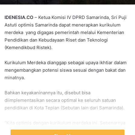
IDENESIA.CO
– Ketua Komisi IV DPRD Samarinda, Sri Puji
Astuti optimis Samarinda dapat menerapkan kurikulum
merdeka yang digagas pemerintah melalui Kementerian
Pendidikan dan Kebudayaan Riset dan Teknologi
(Kemendikbud Ristek).
Kurikulum Merdeka dianggap sebagai upaya ikhtiar dalam
mengembangkan potensi siswa sesuai dengan bakat dan
minatnya.
Bahkan keyakaninannya itu, disebut bisa
diimplementasikan secara optimal ke seluruh satuan
pendidikan di Kota Tepian (Sebutan lain dari Samarinda).
“Kita optimis dengan kurikulum merdeka ini. Sebenarnya
kita ingin mencoba kurikulum baru yang tentunya akan