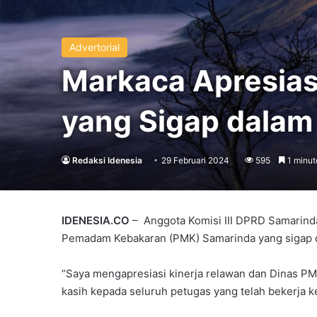
Advertorial
Markaca Apresias
yang Sigap dala
Redaksi Idenesia
29 Februari 2024
595
1 minut
IDENESIA.CO
– Anggota Komisi III DPRD Samarinda
Pemadam Kebakaran (PMK) Samarinda yang sigap 
“Saya mengapresiasi kinerja relawan dan Dinas P
kasih kepada seluruh petugas yang telah bekerja k