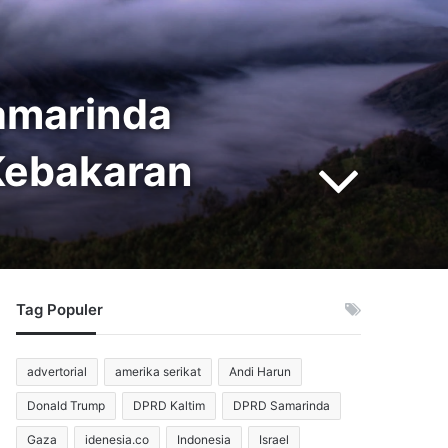
amarinda
Kebakaran
Tag Populer
advertorial
amerika serikat
Andi Harun
Donald Trump
DPRD Kaltim
DPRD Samarinda
Gaza
idenesia.co
Indonesia
Israel