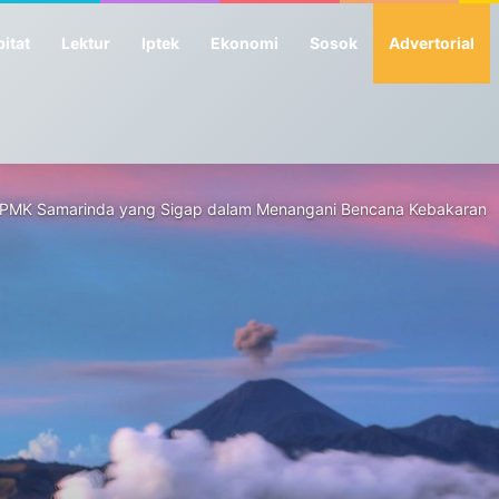
itat
Lektur
Iptek
Ekonomi
Sosok
Advertorial
as PMK Samarinda yang Sigap dalam Menangani Bencana Kebakaran