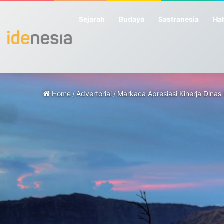
Sejarah
Budaya
Sastranesia
Hab
Home
/
Advertorial
/
Markaca Apresiasi Kinerja Din