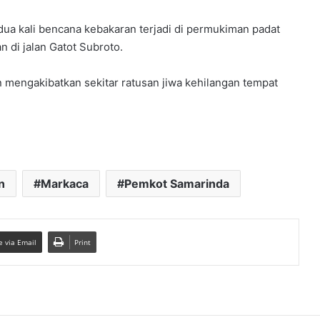
 dua kali bencana kebakaran terjadi di permukiman padat
 di jalan Gatot Subroto.
engakibatkan sekitar ratusan jiwa kehilangan tempat
n
Markaca
Pemkot Samarinda
e via Email
Print