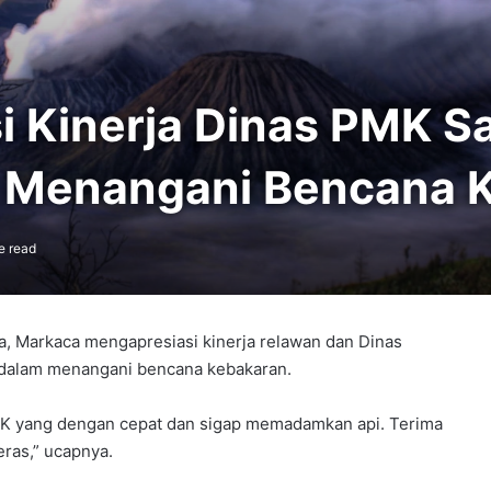
i Kinerja Dinas PMK S
m Menangani Bencana 
e read
, Markaca mengapresiasi kinerja relawan dan Dinas
dalam menangani bencana kebakaran.
MK yang dengan cepat dan sigap memadamkan api. Terima
eras,” ucapnya.