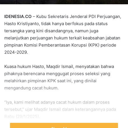
IDENESIA.CO
– Kubu Sekretaris Jenderal PDI Perjuangan,
Hasto Kristiyanto, tidak hanya berfokus pada status
tersangka yang kini disandangnya, namun juga
melanjutkan perjuangan hukum terkait keabsahan jabatan
pimpinan Komisi Pemberantasan Korupsi (KPK) periode
2024-2029.
Kuasa hukum Hasto, Maqdir Ismail, menyatakan bahwa
pihaknya berencana menggugat proses seleksi yang
melahirkan pimpinan KPK saat ini, yang dinilai
mengandung cacat hukum.
“Iya, kami melihat adanya cacat hukum dalam proses
tersebut,” ujar Maqdir Ismail dalam keterangannya pada
Rabu (29/1/2025).