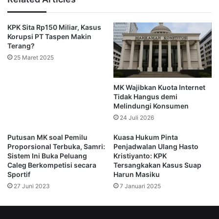
Pengawas (Dewas) KPK 2024-2029 harusnya berada di
bawah kewenangan Presiden dan DPR yang terpilih pada
KPK Sita Rp150 Miliar, Kasus
2024. Oleh karena itu, dia menilai bahwa keputusan
Korupsi PT Taspen Makin
Presiden Joko Widodo yang membentuk Pansel pada 2023
Terang?
tidak sesuai dengan ketentuan yang telah diputuskan MK.
25 Maret 2025
“Presiden Joko Widodo tidak bisa menafsirkan sendiri
MK Wajibkan Kuota Internet
ketentuan yang sudah diputuskan oleh MK,” tegas Maqdir.
Tidak Hangus demi
Melindungi Konsumen
Menurutnya, langkah tersebut bisa dikategorikan sebagai
24 Juli 2026
tindakan yang mengabaikan putusan MK atau disebut
Putusan MK soal Pemilu
Kuasa Hukum Pinta
sebagai contempt of constitutional court.
Proporsional Terbuka, Samri:
Penjadwalan Ulang Hasto
Sistem Ini Buka Peluang
Kristiyanto: KPK
Pihaknya menganggap bahwa pembentukan Pansel oleh
Caleg Berkompetisi secara
Tersangkakan Kasus Suap
Sportif
Harun Masiku
Presiden saat ini bertentangan dengan prinsip finalitas dan
27 Juni 2023
7 Januari 2025
kewenangan yang dimiliki oleh Presiden yang baru terpilih,
yakni Prabowo Subianto. Dengan alasan ini, Maqdir
menyatakan bahwa segala keputusan yang dihasilkan oleh