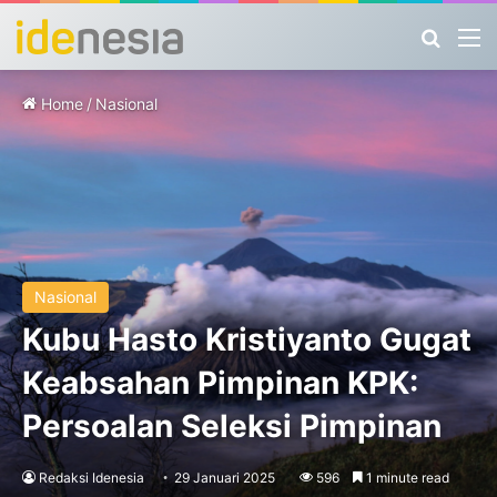
Search
M
Home
/
Nasional
Nasional
Kubu Hasto Kristiyanto Gugat
Keabsahan Pimpinan KPK:
Persoalan Seleksi Pimpinan
Redaksi Idenesia
29 Januari 2025
596
1 minute read