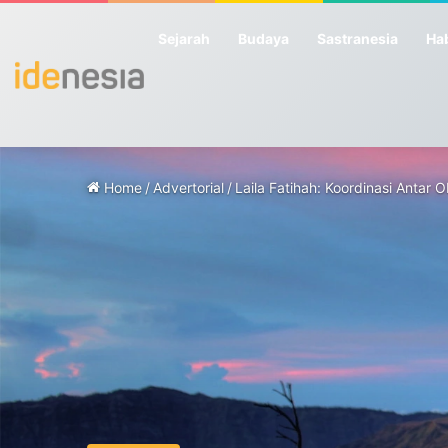
Sejarah
Budaya
Sastranesia
Hab
Home
/
Advertorial
/
Laila Fatihah: Koordinasi Antar