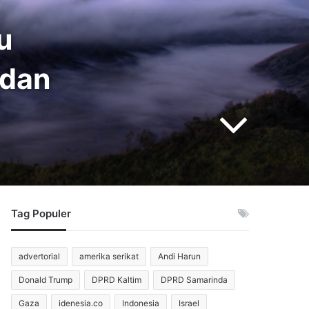
u
 dan
Tag Populer
advertorial
amerika serikat
Andi Harun
Donald Trump
DPRD Kaltim
DPRD Samarinda
Gaza
idenesia.co
Indonesia
Israel