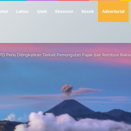
itat
Lektur
Iptek
Ekonomi
Sosok
Advertorial
 OPD Perlu Ditingkatkan Terkait Pemungutan Pajak dan Retribusi Rekl