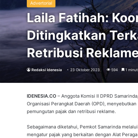
Advertorial
Laila Fatihah: Ko
Ditingkatkan Ter
Retribusi Reklam
Redaksi Idenesia
23 Oktober 2023
594
1 minut
IDENESIA.CO
– Anggota Komisi II DPRD Samarinda
Organisasi Perangkat Daerah (OPD), menyebutkan a
pemungutan pajak dan retribusi reklame.
Sebagaimana diketahui, Pemkot Samarinda melalui 
mengatur pajak yang berkaitan dengan Alat Perag