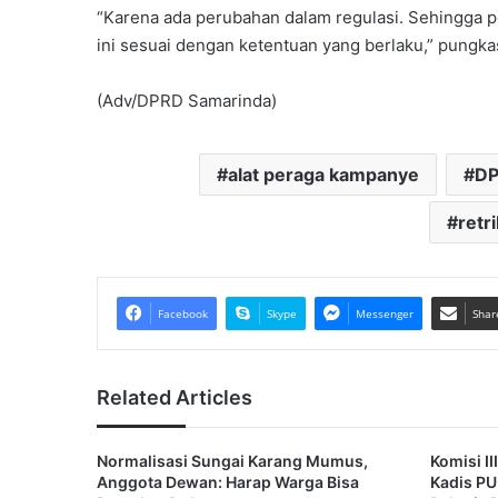
“Karena ada perubahan dalam regulasi. Sehingga 
ini sesuai dengan ketentuan yang berlaku,” pungka
(Adv/DPRD Samarinda)
alat peraga kampanye
DP
retr
Facebook
Skype
Messenger
Shar
Related Articles
Normalisasi Sungai Karang Mumus,
Komisi I
Anggota Dewan: Harap Warga Bisa
Kadis PU