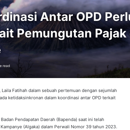
ordinasi Antar OPD Perl
kait Pemungutan Pajak
e
e read
, Laila Fatihah dalam sebuah pertemuan dengan sejumlah
da ketidaksinkronan dalam koordinasi antar OPD terkait
Badan Pendapatan Daerah (Bapenda) saat ini telah
a Kampanye (Algaka) dalam Perwali Nomor 39 tahun 2023.