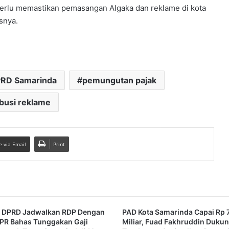
perlu memastikan pemasangan Algaka dan reklame di kota
snya.
RD Samarinda
pemungutan pajak
ibusi reklame
e via Email
Print
II DPRD Jadwalkan RDP Dengan
PAD Kota Samarinda Capai Rp 
PR Bahas Tunggakan Gaji
Miliar, Fuad Fakhruddin Duku