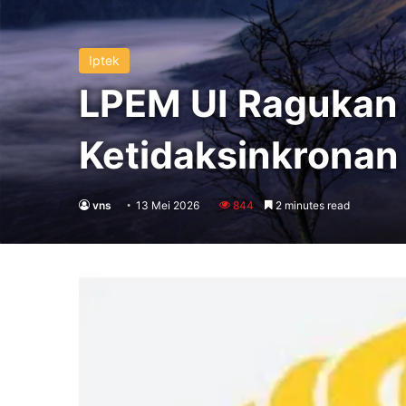
Iptek
LPEM UI Ragukan 
Ketidaksinkronan
vns
13 Mei 2026
844
2 minutes read