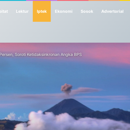
itat
Lektur
Iptek
Ekonomi
Sosok
Advertorial
ersen, Soroti Ketidaksinkronan Angka BPS