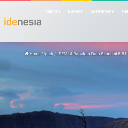
Sejarah
Budaya
Sastranesia
Hab
Home
/
Iptek
/
LPEM UI Ragukan Data Ekonomi 5,61 P