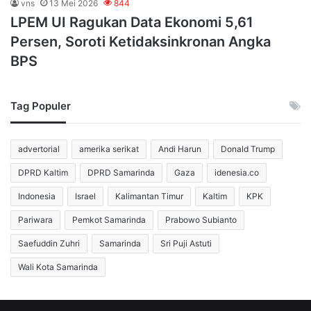
vns
13 Mei 2026
844
LPEM UI Ragukan Data Ekonomi 5,61
Persen, Soroti Ketidaksinkronan Angka
BPS
Tag Populer
advertorial
amerika serikat
Andi Harun
Donald Trump
DPRD Kaltim
DPRD Samarinda
Gaza
idenesia.co
Indonesia
Israel
Kalimantan Timur
Kaltim
KPK
Pariwara
Pemkot Samarinda
Prabowo Subianto
Saefuddin Zuhri
Samarinda
Sri Puji Astuti
Wali Kota Samarinda