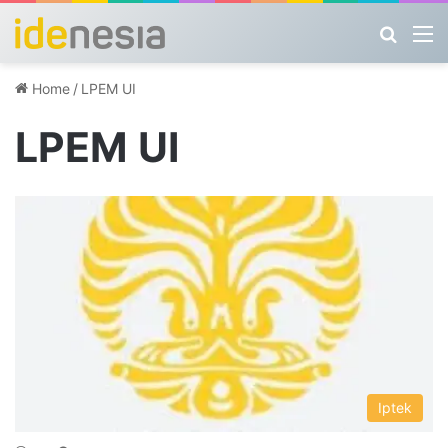
Search
M
Home
/
LPEM UI
LPEM UI
Iptek