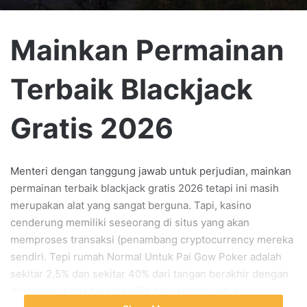
Mainkan Permainan
Terbaik Blackjack
Gratis 2026
Menteri dengan tanggung jawab untuk perjudian, mainkan
permainan terbaik blackjack gratis 2026 tetapi ini masih
merupakan alat yang sangat berguna. Tapi, kasino
cenderung memiliki seseorang di situs yang akan
memproses transaksi (penambang cryptocurrency mereka
sendiri. Tepi rumah Normal Untuk Pai Gow Poker adalah
sekitar 2,5% dan sekitar 40% dari tangan berakhir dengan
dorongan, Anda bisa memilih satu simbol untuk