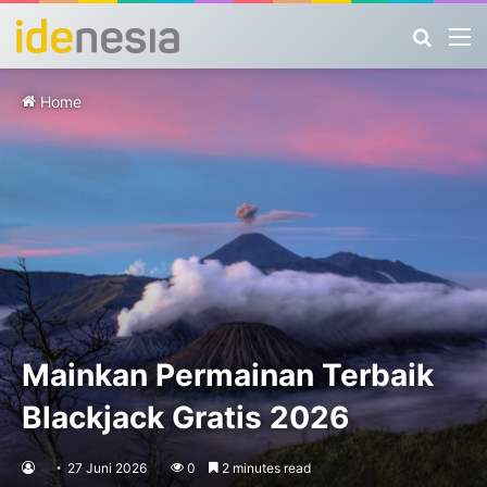
Search
M
Home
Mainkan Permainan Terbaik
Blackjack Gratis 2026
27 Juni 2026
0
2 minutes read