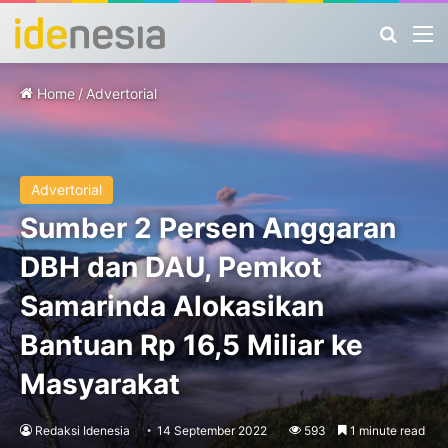
Search
M
Home
/
Advertorial
Advertorial
Sumber 2 Persen Anggaran
DBH dan DAU, Pemkot
Samarinda Alokasikan
Bantuan Rp 16,5 Miliar ke
Masyarakat
Redaksi Idenesia
14 September 2022
593
1 minute read