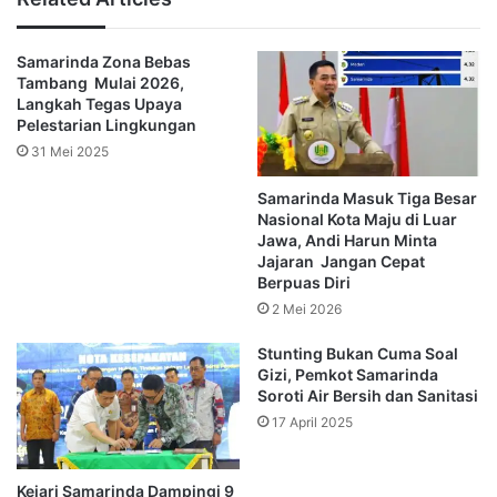
bantuan cipta lapangan kerja .
Samarinda Zona Bebas
“Dari arahan presiden kita siap terhadap kebijakan pusat dan
Tambang Mulai 2026,
daerah dalam menghadapi dampak kenaikan BBM. Bantuan
Langkah Tegas Upaya
diberikan dalam dua cara yakni bantuan sosial dengan total Rp
Pelestarian Lingkungan
12, 6 Miliar, penciptaan lapangan kerja dengan total anggaran
31 Mei 2025
Rp 3,8 Miliar,” ujarnya.
Samarinda Masuk Tiga Besar
Nasional Kota Maju di Luar
Adapun rincian bantuan:
Jawa, Andi Harun Minta
Jajaran Jangan Cepat
Berpuas Diri
Warga Miskin DTKS berjumlah 19.559 orang alokasi
2 Mei 2026
anggaran sekitar Rp 8,8 Miliar
Stunting Bukan Cuma Soal
Ojol dan Pangkalan 6.000 orang alokasi anggaran sekitar
Gizi, Pemkot Samarinda
Soroti Air Bersih dan Sanitasi
Rp 2,7 Miliar
17 April 2025
Sopir Angkot 600 orang alokasi anggaran Rp 270 juta
Kejari Samarinda Dampingi 9