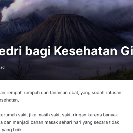
dri bagi Kesehatan Gi
ead
gan rempah rempah dan tanaman obat, yang sudah ratusan
esehatan,
umah sakit jika masih sakit sakit ringan karena banyak
 dan menjadi bahan masak sehari hari yang secara tidak
 yang baik.