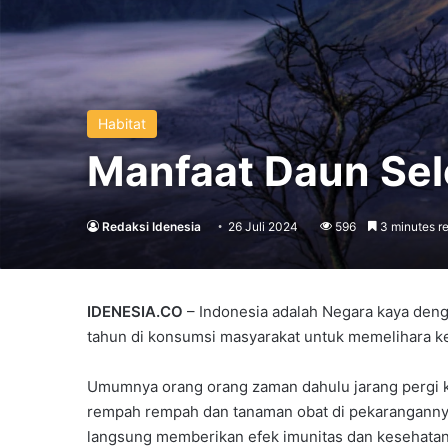
Habitat
Manfaat Daun Sele
Redaksi Idenesia
26 Juli 2024
596
3 minutes r
IDENESIA.CO
– Indonesia adalah Negara kaya den
tahun di konsumsi masyarakat untuk memelihara k
Umumnya orang orang zaman dahulu jarang pergi ker
rempah rempah dan tanaman obat di pekarangannya
langsung memberikan efek imunitas dan kesehatan