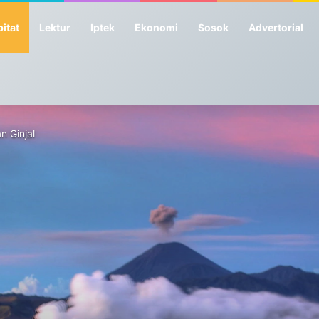
itat
Lektur
Iptek
Ekonomi
Sosok
Advertorial
n Ginjal