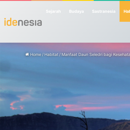
Sejarah
Budaya
Sastranesia
Hab
Home
/
Habitat
/
Manfaat Daun Seledri bagi Kesehata