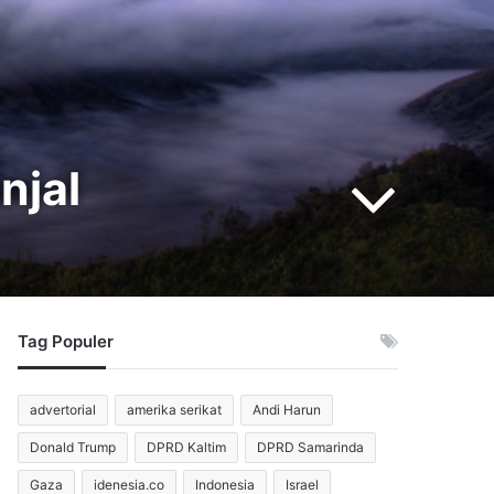
njal
Tag Populer
advertorial
amerika serikat
Andi Harun
Donald Trump
DPRD Kaltim
DPRD Samarinda
Gaza
idenesia.co
Indonesia
Israel