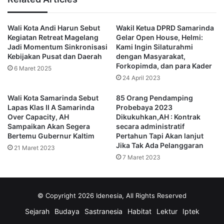
Harun akan berjalan objektif dan tanpa intervensi.
Wali Kota Andi Harun Sebut
Wakil Ketua DPRD Samarinda
“Pasti objektif (penilaian DPP Gerindra), Pak Andi Harun
Kegiatan Retreat Magelang
Gelar Open House, Helmi:
pasti mencari wakil yang juga serius (mendampingi) dan
Jadi Momentum Sinkronisasi
Kami Ingin Silaturahmi
ingin membangun Kota Samarinda,” tegasnya ditemui
Kebijakan Pusat dan Daerah
dengan Masyarakat,
Forkopimda, dan para Kader
sebelum Rapat Pleno terkait penjaringan Bacalon.
6 Maret 2025
24 April 2023
Mekanisme lanjutan sendiri setelah Rapat pleno digelar,
Wali Kota Samarinda Sebut
85 Orang Pendamping
esok pada Kamis (23/5/2024) DPC Partai Gerindra
Lapas Klas II A Samarinda
Probebaya 2023
Over Capacity, AH
Dikukuhkan,AH : Kontrak
Samarinda akan segera menyerahkan hasil ke tingkat DPD
Sampaikan Akan Segera
secara administratif
agar dapat di plenokan bersama hasil dari Kabupaten/Kota
Bertemu Gubernur Kaltim
Pertahun Tapi Akan lanjut
sebelum nama–nama figur yang mendaftar dibawa ke DPP
Jika Tak Ada Pelanggaran
21 Maret 2023
partai yang dipimpin Prabowo Subianto ini.
7 Maret 2023
Dijelaskan Helmi ada 13 nama Bacalon yang mendaftar ke
DPC Partai Gerindra Samarinda dan di plenokan setelah
© Copyright 2026 Idenesia, All Rights Reserved
ditutupnya pendaftaran pukul 16.00 Wita.
Sejarah
Budaya
Sastranesia
Habitat
Lektur
Iptek