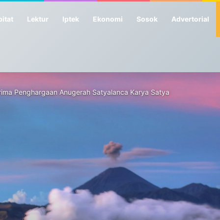
itat
Lektur
Iptek
Ekonomi
Sosok
Advertorial
erima Penghargaan Anugerah Satyalanca Karya Satya