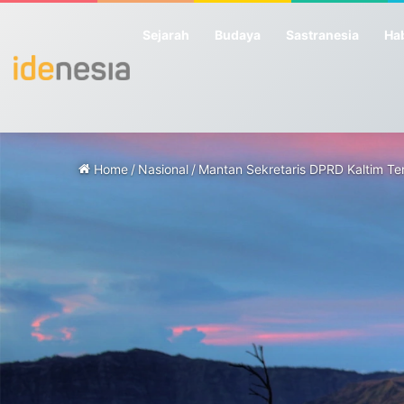
Sejarah
Budaya
Sastranesia
Hab
Home
/
Nasional
/
Mantan Sekretaris DPRD Kaltim T