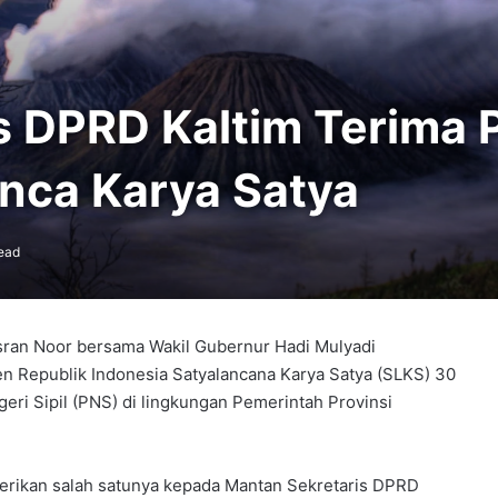
s DPRD Kaltim Terima
nca Karya Satya
ead
sran Noor bersama Wakil Gubernur Hadi Mulyadi
 Republik Indonesia Satyalancana Karya Satya (SLKS) 30
ri Sipil (PNS) di lingkungan Pemerintah Provinsi
erikan salah satunya kepada Mantan Sekretaris DPRD