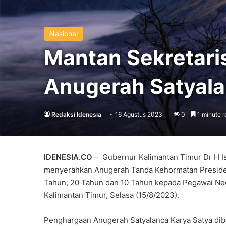
Nasional
Mantan Sekretari
Anugerah Satyala
Redaksi Idenesia
16 Agustus 2023
0
1 minute r
IDENESIA.CO
– Gubernur Kalimantan Timur Dr H I
menyerahkan Anugerah Tanda Kehormatan Presiden
Tahun, 20 Tahun dan 10 Tahun kepada Pegawai Nege
Kalimantan Timur, Selasa (15/8/2023).
Penghargaan Anugerah Satyalanca Karya Satya dib