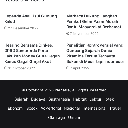
15 juta tahun yang lalu, edapan lumpur secara konstan
terdorong dari dasar laut, dampak pergeseran lempeng.
Legenda Asal Usul Gunung
Markaca Dukung Langkah
Kelud
Pemkot Gelar Pasar Murah
Dorongan semakin kuat menuju arah Pulau Kalimantan
Bantu Masyarakat Berhemat
27 Desember 2022
Purba kala itu.
7 November 2022
Hearing Bersama Dinkes,
Penelitian Kontroversial yang
“Endapan ini yang kemudian menjadi Balikpapan,
DPRD Samarinda Pinta
Guncang Sejarah Dunia,
Samarinda, Kukar, dan mengarah ke Kutai Barat,” ungkap
Lakukan Monev Guna Cegah
Piramida Tertua Ternyata
Hanang.
Kasus Gagal Ginjal Akut
Bukan di Mesir tapi Indonesia
31 Oktober 2022
7 April 2022
Hanang bersama tim, sejak tahun 1995 mulai meneliti Delta
Mahakam, khususnya Delta Mahakam Purba.
© Copyright 2026 Idenesia, All Rights Reserved
Penelitiannya membawa jauh hingga ke Kutai Barat.
Sejarah
Budaya
Sastranesia
Habitat
Lektur
Iptek
Mungkin yang terdekat di kawasan sekitar Kukar (Samboja)
Ekonomi
Sosok
Advertorial
Nasional
Internasional
Travel
dan sekitaran Samarinda.
Olahraga
Umum
Bagi yang masih penasaran. Delta Mahakam Purba atau