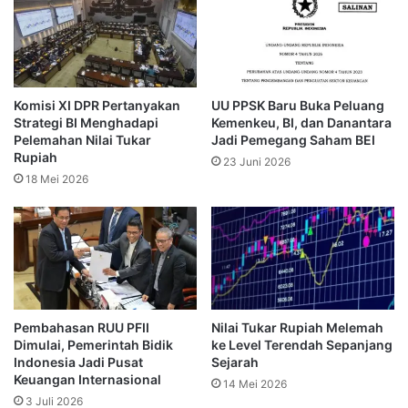
Purbaya mengungkapkan bahwa sekitar Rp1.000 triliun
dana perbankan saat ini parkir di SRBI dan instrumen
operasi pasar terbuka lain yang diterbitkan Bank Indonesia.
Komisi XI DPR Pertanyakan
UU PPSK Baru Buka Peluang
Ia menilai langkah perbankan ini menyebabkan uang tidak
Strategi BI Menghadapi
Kemenkeu, BI, dan Danantara
Pelemahan Nilai Tukar
Jadi Pemegang Saham BEI
mengalir ke sektor produktif. Alhasil, pelaku usaha
Rupiah
23 Juni 2026
kesulitan mendapatkan kredit untuk ekspansi, sementara
18 Mei 2026
konsumsi rumah tangga tidak menerima dukungan
likuiditas yang memadai.
Ia menekankan bahwa kondisi tersebut dapat
memperlambat pemulihan ekonomi yang telah pemerintah
dorong melalui kebijakan fiskal.
Pembahasan RUU PFII
Nilai Tukar Rupiah Melemah
Dimulai, Pemerintah Bidik
ke Level Terendah Sepanjang
Menkeu Purbaya selanjutnya menyoroti kondisi perputaran
Indonesia Jadi Pusat
Sejarah
uang primer (M0) yang mengalami tekanan cukup lama. Ia
Keuangan Internasional
14 Mei 2026
menjelaskan M0 sempat tumbuh negatif dalam beberapa
3 Juli 2026