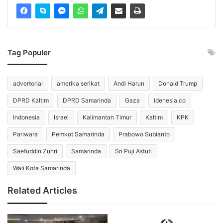
Menkeu Purbaya menegaskan bahwa pemerintah telah
menjalankan sejumlah instrumen fiskal secara agresif
untuk mendorong pertumbuhan.
Tag Populer
Ia menyebut pemerintah menggelontorkan stimulus untuk
memperkuat konsumsi, meningkatkan investasi, dan
menjaga daya beli masyarakat.
advertorial
amerika serikat
Andi Harun
Donald Trump
DPRD Kaltim
DPRD Samarinda
Gaza
idenesia.co
Namun, arus dana yang seharusnya menggerakkan roda
Indonesia
Israel
Kalimantan Timur
Kaltim
KPK
ekonomi justru tertahan di perbankan karena sebagian
besar bank memilih menempatkan likuiditas pada
Pariwara
Pemkot Samarinda
Prabowo Subianto
instrumen keuangan berimbal hasil tetap.
Saefuddin Zuhri
Samarinda
Sri Puji Astuti
Menurutnya, keputusan tersebut menciptakan celah antara
Wali Kota Samarinda
tujuan pemulihan ekonomi pemerintah dan strategi
Related Articles
perbankan dalam mengelola risiko.
Rp1.000 triliun Dana Mengalir ke SRBI