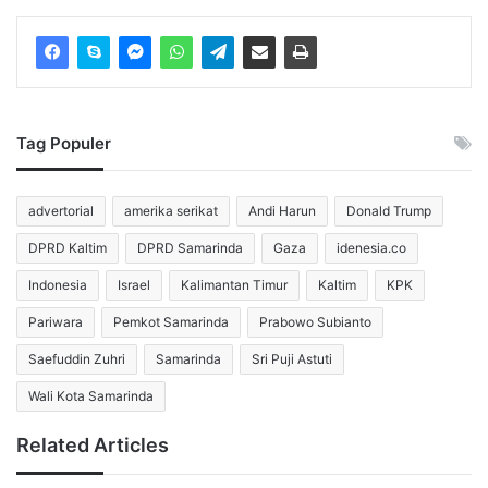
nikah setelah akad. Disdukcapil Kota Samarinda juga
menerbitkan Kartu Keluarga (KK) baru dan KTP dengan
status perkawinan terbaru pada hari yang sama.
“Melalui kegiatan ini kami ingin memberikan kemudahan
Tag Populer
kepada masyarakat agar memperoleh legalitas pernikahan
secara agama maupun negara. Semoga seluruh pasangan
advertorial
amerika serikat
Andi Harun
Donald Trump
dapat membangun keluarga yang sakinah, mawaddah, dan
warahmah,” ujarnya.
DPRD Kaltim
DPRD Samarinda
Gaza
idenesia.co
Indonesia
Israel
Kalimantan Timur
Kaltim
KPK
Menurut Aspian, layanan terpadu itu memudahkan
masyarakat. Panitia menyelesaikan seluruh dokumen
Pariwara
Pemkot Samarinda
Prabowo Subianto
administrasi kependudukan dalam satu rangkaian
Saefuddin Zuhri
Samarinda
Sri Puji Astuti
pelayanan.
Wali Kota Samarinda
Pemkot Samarinda Dorong
Related Articles
Ketahanan Keluarga melalui