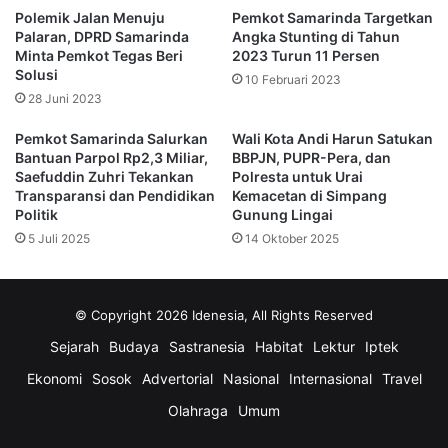
Polemik Jalan Menuju
Pemkot Samarinda Targetkan
Nikah Massal
Palaran, DPRD Samarinda
Angka Stunting di Tahun
Minta Pemkot Tegas Beri
2023 Turun 11 Persen
Wakil Wali Kota Samarinda, Saefuddin Zuhri, membuka
Solusi
10 Februari 2023
Nikah Massal Fest 2026. Menurutnya, program tersebut
28 Juni 2023
bukan sekadar seremoni pernikahan. Program itu juga
Pemkot Samarinda Salurkan
Wali Kota Andi Harun Satukan
menjadi bentuk pelayanan publik sekaligus upaya
Bantuan Parpol Rp2,3 Miliar,
BBPJN, PUPR-Pera, dan
memperkuat ketahanan keluarga.
Saefuddin Zuhri Tekankan
Polresta untuk Urai
Transparansi dan Pendidikan
Kemacetan di Simpang
Politik
Gunung Lingai
“Alhamdulillah, awal Tahun Baru 1448 Hijriah ini kita buka
5 Juli 2025
14 Oktober 2025
dengan sebuah program yang sangat mulia, yakni Nikah
Massal Peaceful Muharram 1448 Hijriah. Atas nama
Pemerintah Kota Samarinda, saya menyampaikan apresiasi
© Copyright 2026 Idenesia, All Rights Reserved
setinggi-tingginya kepada APRI Kota Samarinda. Melalui
Sejarah
Budaya
Sastranesia
Habitat
Lektur
Iptek
program ini, APRI tidak hanya membantu melegalkan
hubungan syar’i dan hukum negara bagi warga kita, tetapi
Ekonomi
Sosok
Advertorial
Nasional
Internasional
Travel
juga telah mengukir senyum, memberikan ketenangan
Olahraga
Umum
jiwa, dan menghadirkan kedamaian di tengah masyarakat,”
kata Saefuddin.