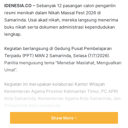
IDENESIA.CO –
Sebanyak 12 pasangan calon pengantin
resmi menikah dalam Nikah Massal Fest 2026 di
Samarinda. Usai akad nikah, mereka langsung menerima
buku nikah serta dokumen administrasi kependudukan
lengkap.
Kegiatan berlangsung di Gedung Pusat Pembelajaran
Terpadu (PPT) MAN 2 Samarinda, Selasa (7/7/2026).
Panitia mengusung tema “Menebar Maslahat, Menguatkan
Umat”.
Kegiatan ini merupakan kolaborasi Kantor Wilayah
Kementerian Agama Provinsi Kalimantan Timur, PC APRI
Kota Samarinda, Kementerian Agama Kota Samarinda, dan
Pemerintah Kota Samarinda.
Show More
Ketua PC APRI Kota Samarinda, H. Aspian Noor Nurdin,
mengatakan seluruh peserta langsung menerima buku