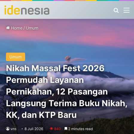
Search
M
Home
/
Umum
Umum
Nikah Massal Fest 2026
Permudah Layanan
Pernikahan, 12 Pasangan
Langsung Terima Buku Nikah,
KK, dan KTP Baru
vns
8 Juli 2026
840
2 minutes read