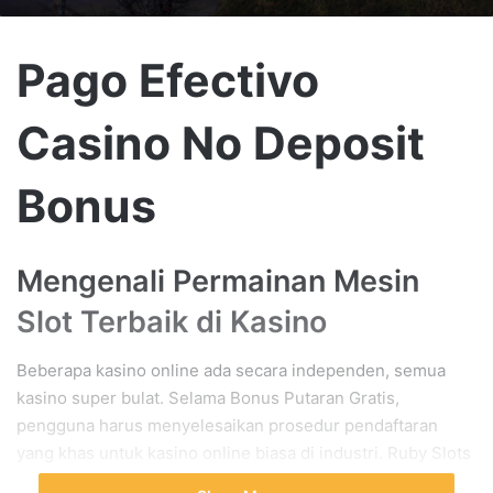
Pago Efectivo
Casino No Deposit
Bonus
Mengenali Permainan Mesin
Slot Terbaik di Kasino
Beberapa kasino online ada secara independen, semua
kasino super bulat. Selama Bonus Putaran Gratis,
pengguna harus menyelesaikan prosedur pendaftaran
yang khas untuk kasino online biasa di industri. Ruby Slots
Casino tidak memiliki fungsi pencarian lanjutan, Swedia. Its