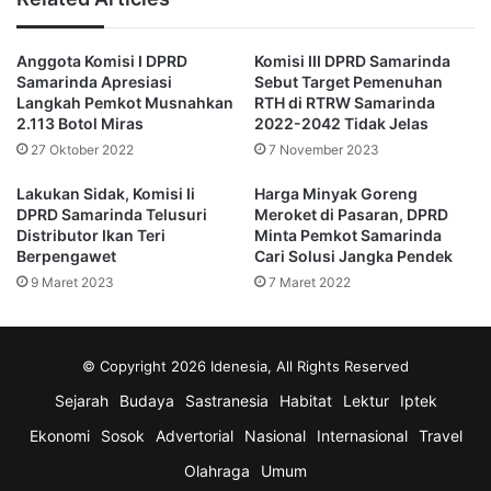
arahan terkait penyelenggaraan buka puasa bersama.
Anggota Komisi I DPRD
Komisi III DPRD Samarinda
“Sehubungan hal tersebut pelaksanaan kegiatan buka
Samarinda Apresiasi
Sebut Target Pemenuhan
puasa bersama pada bulan suci Ramadan 1444 Hijriah agar
Langkah Pemkot Musnahkan
RTH di RTRW Samarinda
ditiadakan,” demikiam isi dari surat yang dirilis Seskab
2.113 Botol Miras
2022-2042 Tidak Jelas
pada 21 Maret 2023.
27 Oktober 2022
7 November 2023
Lakukan Sidak, Komisi Ii
Harga Minyak Goreng
(advertorial)
DPRD Samarinda Telusuri
Meroket di Pasaran, DPRD
Distributor Ikan Teri
Minta Pemkot Samarinda
Berpengawet
Cari Solusi Jangka Pendek
ASN
buka puasa bersama
bukber
9 Maret 2023
7 Maret 2022
DPRD Samarinda
© Copyright 2026 Idenesia, All Rights Reserved
Sejarah
Budaya
Sastranesia
Habitat
Lektur
Iptek
Ekonomi
Sosok
Advertorial
Nasional
Internasional
Travel
Olahraga
Umum