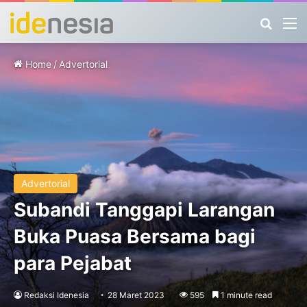
Search
M
Home
/
Advertorial
Advertorial
Subandi Tanggapi Larangan
Buka Puasa Bersama bagi
para Pejabat
Redaksi Idenesia
28 Maret 2023
595
1 minute read