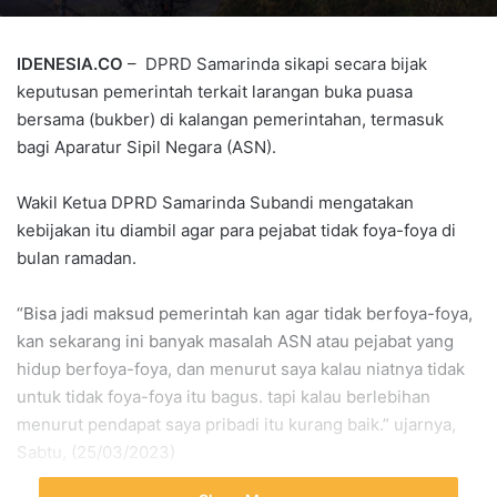
IDENESIA.CO
– DPRD Samarinda sikapi secara bijak
keputusan pemerintah terkait larangan buka puasa
bersama (bukber) di kalangan pemerintahan, termasuk
bagi Aparatur Sipil Negara (ASN).
Wakil Ketua DPRD Samarinda Subandi mengatakan
kebijakan itu diambil agar para pejabat tidak foya-foya di
bulan ramadan.
“Bisa jadi maksud pemerintah kan agar tidak berfoya-foya,
kan sekarang ini banyak masalah ASN atau pejabat yang
hidup berfoya-foya, dan menurut saya kalau niatnya tidak
untuk tidak foya-foya itu bagus. tapi kalau berlebihan
menurut pendapat saya pribadi itu kurang baik.” ujarnya,
Sabtu, (25/03/2023)