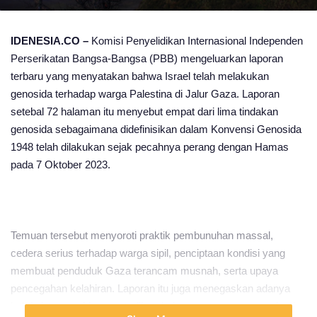
IDENESIA.CO –
Komisi Penyelidikan Internasional Independen
Perserikatan Bangsa-Bangsa (PBB) mengeluarkan laporan
terbaru yang menyatakan bahwa Israel telah melakukan
genosida terhadap warga Palestina di Jalur Gaza. Laporan
setebal 72 halaman itu menyebut empat dari lima tindakan
genosida sebagaimana didefinisikan dalam Konvensi Genosida
1948 telah dilakukan sejak pecahnya perang dengan Hamas
pada 7 Oktober 2023.
Temuan tersebut menyoroti praktik pembunuhan massal,
cedera serius terhadap warga sipil, penciptaan kondisi yang
membuat penduduk Gaza terancam musnah, serta upaya
pencegahan kelahiran. Laporan itu juga menegaskan adanya
bukti niat genosida yang terlihat dari pernyataan para pemimpin