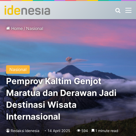
Search
M
Home
/
Nasional
Nasional
Pemprov Kaltim Genjot
Maratua dan Derawan Jadi
Destinasi Wisata
Internasional
Redaksi Idenesia
14 April 2025
594
1 minute read