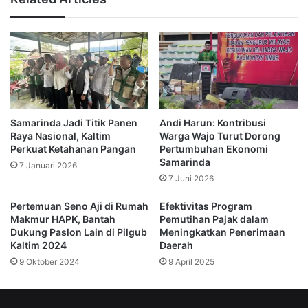
terdengar di dunia,” katanya.
Namun, Sri Wahyuni juga menyoroti perlunya peningkatan
aksesibilitas dan fasilitas pendukung untuk menunjang
status sebagai destinasi global.
Salah satu tantangan utama saat ini adalah biaya
Samarinda Jadi Titik Panen
Andi Harun: Kontribusi
transportasi yang masih tinggi karena keterbatasan moda
Raya Nasional, Kaltim
Warga Wajo Turut Dorong
dan infrastruktur.
Perkuat Ketahanan Pangan
Pertumbuhan Ekonomi
Samarinda
7 Januari 2026
“Bandara Maratua adalah salah satu kunci. Tapi agar bisa
7 Juni 2026
melayani penerbangan internasional langsung, perlu
Pertemuan Seno Aji di Rumah
Efektivitas Program
kesiapan dari sisi keamanan dan keimigrasian,” jelasnya.\
Makmur HAPK, Bantah
Pemutihan Pajak dalam
Dukung Paslon Lain di Pilgub
Meningkatkan Penerimaan
Kaltim 2024
Daerah
(Redaksi)
9 Oktober 2024
9 April 2025
derawan
Pulau Maratua