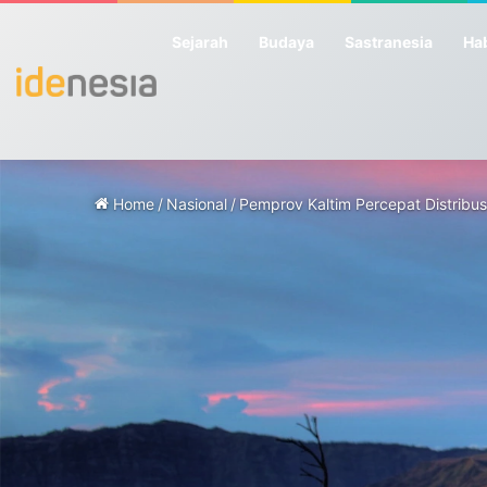
Sejarah
Budaya
Sastranesia
Hab
Home
/
Nasional
/
Pemprov Kaltim Percepat Distribus