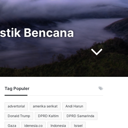
istik Bencana
Tag Populer
advertorial
amerika serikat
Andi Harun
Donald Trump
DPRD Kaltim
DPRD Samarinda
Gaza
idenesia.co
Indonesia
Israel