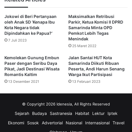
nasional.
Jokowi di Beri Pertanyaan
Maksimalkan Retribusi
Lantas, bagaimana upaya penanganan stunting di
oleh Anak SD ‘Kenapa Ibu
Parkir, Ketua Komisi II DPRD
Samarinda, ibu kota Kalimantan Timur?
Kota Negara tidak
Samarinda Minta OPD
Dipindahkan ke Papua?’
Pemkot Lebih Tegas
Menindak
Pemerintah Kota Samarinda sudah mengerahkan berbagai
7 Juli 2023
25 Maret 2022
macam upaya.
Kemolekan Gunung Embun
Jalan Santai HUT Kota
Termasuk pelibatan OPD dalam Tim Percepatan
Paser dengan Seribu Daya
Samarinda Diikuti Ribuan
Pikat, Jadi Destinasi Wisata
Peserta, Andi Harun Senang
Penurunan Stunting (TPPS) Kota Samarinda.
Romantis Kaltim
Warga Ikut Partisipasi
13 Desember 2021
13 Februari 2023
Sebanyak 17 Organisasi Perangkat Daerah (OPD) akan
bergabung dan masuk menjadi Tim Percepatan Penurunan
Stunting (TPPS) Kota Samarinda.
© Copyright 2026 Idenesia, All Rights Reserved
Sejarah
Budaya
Sastranesia
Habitat
Lektur
Iptek
Kepala Dinas Pengendalian Penduduk dan Keluarga
Berencana (DPPKB) Samarinda, I Gusti Ayu Sulistiani
Ekonomi
Sosok
Advertorial
Nasional
Internasional
Travel
mengatakan bahwa Tim Percepatan Penurunan Stunting