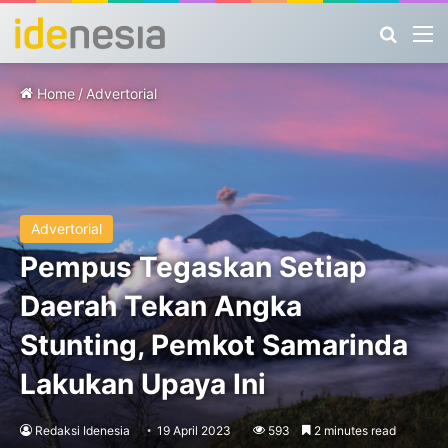
Search
M
Home
/
Advertorial
Advertorial
Pempus Tegaskan Setiap
Daerah Tekan Angka
Stunting, Pemkot Samarinda
Lakukan Upaya Ini
Redaksi Idenesia
19 April 2023
593
2 minutes read