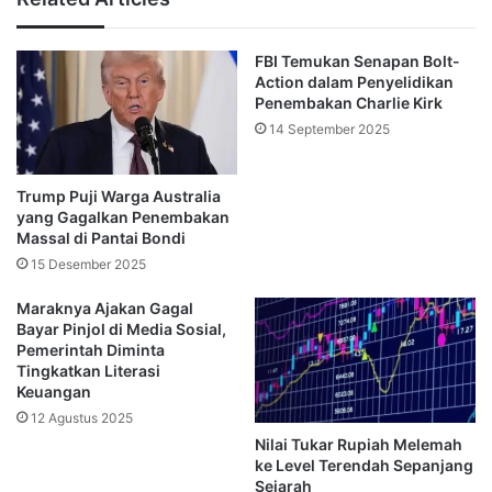
Gedung 345 Park Avenue sendiri merupakan simbol 
kekuatan finansial Amerika Serikat, menjadi rumah bagi 
FBI Temukan Senapan Bolt-
perusahaan-perusahaan multinasional dan pemain utama 
Action dalam Penyelidikan
di sektor keuangan dan olahraga. Insiden ini sontak 
Penembakan Charlie Kirk
menciptakan gelombang kejut di kalangan bisnis dan 
14 September 2025
publik, memperbarui kekhawatiran tentang keamanan 
gedung-gedung tinggi di kawasan urban.
Trump Puji Warga Australia
Pihak kepolisian menyebutkan bahwa nama-nama korban 
yang Gagalkan Penembakan
akan diumumkan setelah proses identifikasi dan 
Massal di Pantai Bondi
pemberitahuan kepada keluarga selesai dilakukan. 
15 Desember 2025
Sementara itu, otoritas berwenang telah meningkatkan 
pengamanan di sejumlah gedung perkantoran di 
Maraknya Ajakan Gagal
Manhattan sebagai langkah antisipasi.
Bayar Pinjol di Media Sosial,
Pemerintah Diminta
Tragedi ini kembali membuka luka lama Amerika Serikat 
Tingkatkan Literasi
soal kekerasan bersenjata dan kesehatan mental, yang 
Keuangan
terus menjadi perdebatan panjang dalam politik dan 
12 Agustus 2025
masyarakat. Para pejabat negara bagian dan federal 
Nilai Tukar Rupiah Melemah
diminta segera mengevaluasi sistem perlindungan publik 
ke Level Terendah Sepanjang
Sejarah
di ruang-ruang vital yang dianggap rawan.