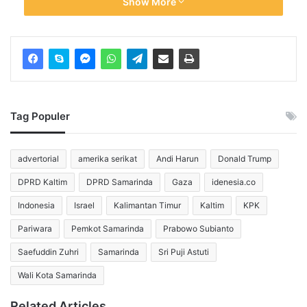
Show More
senapan bergaya militer dan memasuki gedung pada
malam hari sebelum melepaskan tembakan brutal. Tragedi
ini berlangsung cepat dan berakhir ketika Tamura
menembakkan senjata ke dadanya sendiri di lantai 33
gedung, mengakhiri serangkaian aksinya yang mematikan.
Dalam konferensi pers di lokasi kejadian, Komisaris Polisi 
Tag Populer
New York Jessica Tisch mengonfirmasi bahwa Tamura 
memiliki riwayat penyakit mental dan baru saja melakukan 
advertorial
amerika serikat
Andi Harun
Donald Trump
perjalanan lintas negara bagian dari Las Vegas ke New 
York beberapa hari sebelumnya. Motif penembakan masih 
DPRD Kaltim
DPRD Samarinda
Gaza
idenesia.co
dalam penyelidikan intensif oleh kepolisian dan FBI.
Indonesia
Israel
Kalimantan Timur
Kaltim
KPK
Potret mengerikan dari lokasi kejadian memperlihatkan 
Pariwara
Pemkot Samarinda
Prabowo Subianto
jendela kaca berlubang peluru, pecahan kaca, dan garis 
polisi yang membentang di sekitar gedung perkantoran 
Saefuddin Zuhri
Samarinda
Sri Puji Astuti
elite tersebut. Kepanikan sempat menyebar di antara para 
Wali Kota Samarinda
pekerja dan warga sekitar yang mendengar suara 
tembakan dari dalam gedung tinggi tersebut.
Related Articles