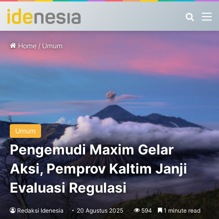
Search
M
Home
/
Umum
Umum
Pengemudi Maxim Gelar
Aksi, Pemprov Kaltim Janji
Evaluasi Regulasi
Redaksi Idenesia
20 Agustus 2025
594
1 minute read