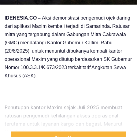
IDENESIA.CO –
Aksi demonstrasi pengemudi ojek daring
dari aplikasi Maxim kembali terjadi di Samarinda. Ratusan
mitra yang tergabung dalam Gabungan Mitra Cakrawala
(GMC) mendatangi Kantor Gubernur Kaltim, Rabu
(20/8/2025), untuk menuntut dibukanya kembali kantor
operasional Maxim yang ditutup berdasarkan SK Gubernur
Nomor 100.3.3.1/K.673/2023 terkait tarif Angkutan Sewa
Khusus (ASK).
Penutupan kantor Maxim sejak Juli 2025 membuat
ratusan pengemudi kehilangan akses operasional,
terutama untuk layanan kargo dan bagasi. Menurut
Nurdin, Koordinator Aksi GMC, banyak akun mitra