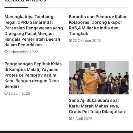
Para pengemudi juga mengeluhkan kurangnya ruang 
komunikasi dengan pemerintah. Mereka merasa 
Meningkatnya Tambang
Barantin dan Pemprov Kaltim
Ilegal, DPRD Samarinda:
Kolaborasi Dorong Ekspor
berbeda perlakuan dibanding aplikator lain.
Persoalan Pengawasan yang
Rp5,4 Miliar ke India dan
Dipegang Pusat Menjadi
Tiongkok
“Kami tidak diberi kesempatan berdialog. Kantor 
Kendala Pemerintah Daerah
22 Oktober 2025
dalam Penindakan
langsung ditutup, sementara aplikasi lain tetap 
9 November 2022
berjalan,” imbuh Nurdin.
Pengosongan Sepihak Kelas
di Kampus Melati, Yayasan
Protes ke Pemprov Kaltim:
Menanggapi hal ini, Wakil Gubernur Kaltim, Seno Aji, 
Kami Bangun dengan Dana
Sendiri
menegaskan pihaknya akan mengevaluasi SK Gubernur 
26 Juni 2025
2023 yang menjadi dasar penutupan. Evaluasi akan 
Seno Aji Buka Suara soal
Kartu Merah Mahasiswa,
berlangsung 14 hari kerja, dipimpin Dinas 
Gratis Pol Tetap Dilanjutkan
1 April 2026
Perhubungan, dan melibatkan semua aplikator 
transportasi daring seperti Grab, Gojek, dan Maxim.