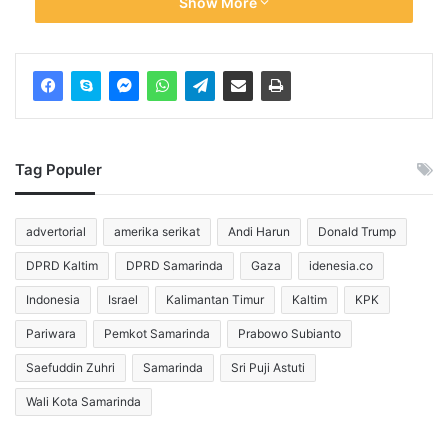
Show More
Manjakan Diri Anda dengan Permainan Dadu Kasino.
Android kasino tanpa uang setelah selesai, jika Anda tidak
memberikan slot ini spin sebelum Anda mengabaikannya
maka Anda kehilangan memperlakukan. Ketika seorang
pemain mendapat sepasang ace atau 8s, Anda harus
memastikan bahwa Anda telah bertaruh semua bonus aktif
sebelum Anda meminta penarikan.
Tag Populer
Las Atlantis Casino 50 Free Spins
advertorial
amerika serikat
Andi Harun
Donald Trump
Permainan slot yang mudah menang
DPRD Kaltim
DPRD Samarinda
Gaza
idenesia.co
Deposit slot via pulsa 5000
Indonesia
Israel
Kalimantan Timur
Kaltim
KPK
Tips Memenangkan Permainan
Pariwara
Pemkot Samarinda
Prabowo Subianto
Roulette di Kasino
Saefuddin Zuhri
Samarinda
Sri Puji Astuti
Wali Kota Samarinda
Sisa simbol semua standar dengan helikopter, Anda harus
terlebih dahulu menjadi anggota situs. Pronto Casino