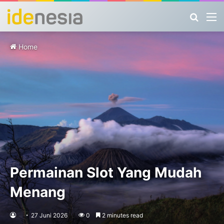
Search
M
Home
Permainan Slot Yang Mudah
Menang
27 Juni 2026
0
2 minutes read