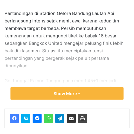
Pertandingan di Stadion Gelora Bandung Lautan Api
berlangsung intens sejak menit awal karena kedua tim
membawa target berbeda. Persib membutuhkan
kemenangan untuk mengunci tiket ke babak 16 besar,
sedangkan Bangkok United mengejar peluang finis lebih
baik di klasemen. Situasi itu menciptakan tensi
pertandingan yang bergerak sejak peluit pertama
dibunyikan.
Gol tunggal Ramon Tanque pada menit 45+1 menjadi
pemicu sorak besar dari puluhan ribu pendukung Persib
Show More
yang memenuhi tribun stadion. Para pemain langsung
merayakan gol tersebut karena mereka memahami
pentingnya keunggulan sebelum turun minum.
Keberhasilan Ramon mengarahkan sundulan ke gawang
Patiwat Khammai mengubah dinamika laga dan mendorong
pemain lain untuk meningkatkan intensitas serangan.