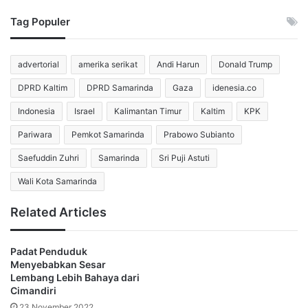
Tag Populer
Lolosnya Persib ke babak gugur memberikan tambahan
kepercayaan diri bagi skuad asuhan Bojan Hodak. Para
advertorial
amerika serikat
Andi Harun
Donald Trump
pemain menilai hasil ini sebagai bukti bahwa performa
konsisten dapat memberikan dampak nyata di kompetisi
DPRD Kaltim
DPRD Samarinda
Gaza
idenesia.co
kontinental.
Indonesia
Israel
Kalimantan Timur
Kaltim
KPK
Drama Penalti yang
Pariwara
Pemkot Samarinda
Prabowo Subianto
Saefuddin Zuhri
Samarinda
Sri Puji Astuti
Mengundang Sorotan Bojan
Wali Kota Samarinda
Hodak
Related Articles
Perjalanan Persib menuju kemenangan nyaris terbuka
lebih cepat setelah wasit memberikan penalti kepada
Padat Penduduk
Maung Bandung. Uilliam Barros berdiri sebagai eksekutor
Menyebabkan Sesar
tanpa menunjukkan keraguan. Para pemain Persib
Lembang Lebih Bahaya dari
bergerak mendekati area kotak penalti untuk
Cimandiri
mengantisipasi kemungkinan bola muntah, sedangkan
23 November 2022