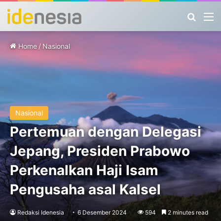
Search
M
Home
/
Nasional
Nasional
Pertemuan dengan Delegasi
Jepang, Presiden Prabowo
Perkenalkan Haji Isam
Pengusaha asal Kalsel
Redaksi Idenesia
6 Desember 2024
594
2 minutes read