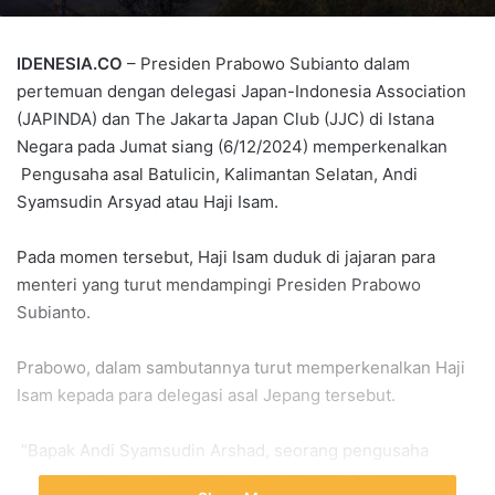
IDENESIA.CO
– Presiden Prabowo Subianto dalam
pertemuan dengan delegasi Japan-Indonesia Association
(JAPINDA) dan The Jakarta Japan Club (JJC) di Istana
Negara pada Jumat siang (6/12/2024) memperkenalkan
Pengusaha asal Batulicin, Kalimantan Selatan, Andi
Syamsudin Arsyad atau Haji Isam.
Pada momen tersebut, Haji Isam duduk di jajaran para
menteri yang turut mendampingi Presiden Prabowo
Subianto.
Prabowo, dalam sambutannya turut memperkenalkan Haji
Isam kepada para delegasi asal Jepang tersebut.
“Bapak Andi Syamsudin Arshad, seorang pengusaha
terkemuka dari Kalimantan,” kata Jenderal TNI