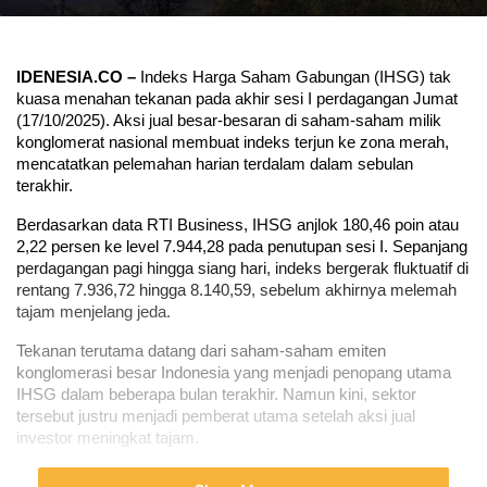
IDENESIA.CO – 
Indeks Harga Saham Gabungan (IHSG) tak 
kuasa menahan tekanan pada akhir sesi I perdagangan Jumat 
(17/10/2025). Aksi jual besar-besaran di saham-saham milik 
konglomerat nasional membuat indeks terjun ke zona merah, 
mencatatkan pelemahan harian terdalam dalam sebulan 
terakhir.
Berdasarkan data RTI Business, IHSG anjlok 180,46 poin atau 
2,22 persen ke level 7.944,28 pada penutupan sesi I. Sepanjang 
perdagangan pagi hingga siang hari, indeks bergerak fluktuatif di 
rentang 7.936,72 hingga 8.140,59, sebelum akhirnya melemah 
tajam menjelang jeda.
Tekanan terutama datang dari saham-saham emiten 
konglomerasi besar Indonesia yang menjadi penopang utama 
IHSG dalam beberapa bulan terakhir. Namun kini, sektor 
tersebut justru menjadi pemberat utama setelah aksi jual 
investor meningkat tajam.
Saham-Saham Konglomerat Berguguran