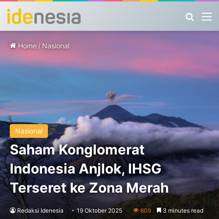
Search
M
Home
/
Nasional
Nasional
Saham Konglomerat
Indonesia Anjlok, IHSG
Terseret ke Zona Merah
Redaksi Idenesia
19 Oktober 2025
609
3 minutes read