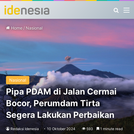
Search
M
Home
/
Nasional
Nasional
Pipa PDAM di Jalan Cermai
Bocor, Perumdam Tirta
Segera Lakukan Perbaikan
Redaksi Idenesia
10 Oktober 2024
593
1 minute read