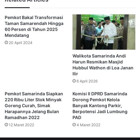
selesai.
Pemkot Bakal Transformasi
“KS Tubun Dalam sementara proses normaliasi aliran,” ujar
Taman Samarendah Hingga
Wahid Hasyim.
60 Persen di Tahun 2025
Mendatang
Lebih lanjut ia mengatakan, di sejumlah kawasan yang
20 April 2024
terdampat relokasi pipa PDAM sudah kembali mengalir
Walikota Samarinda Andi
dengan normal.
Harun Resmikan Masjid
Hubbul Wathon di Loa Janan
“Alhamdulillah di beberapa area terkonfirmasi sudah mulai
Ilir
mengalir,” pungkasnya.
6 April 2026
Pemkot Samarinda Siapkan
Komisi II DPRD Samarinda
(Redaksi)
220 Ribu Liter Stok Minyak
Dorong Pemkot Kelola
Goreng Curah, Simak
Banyak Kantong Parkir,
Harapannya Jelang Bulan
Berpotensi Jadi Lumbung
Ramadhan 2022
PAD
PDAM
12 Maret 2022
4 Maret 2022
Perumdam Tirta Kencana Samarinda