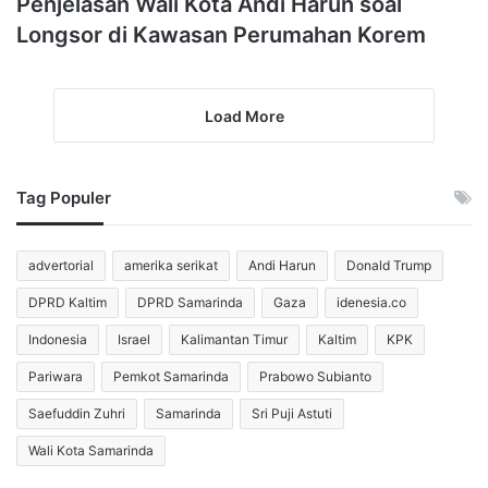
Penjelasan Wali Kota Andi Harun soal
Longsor di Kawasan Perumahan Korem
Load More
Tag Populer
advertorial
amerika serikat
Andi Harun
Donald Trump
DPRD Kaltim
DPRD Samarinda
Gaza
idenesia.co
Indonesia
Israel
Kalimantan Timur
Kaltim
KPK
Pariwara
Pemkot Samarinda
Prabowo Subianto
Saefuddin Zuhri
Samarinda
Sri Puji Astuti
Wali Kota Samarinda