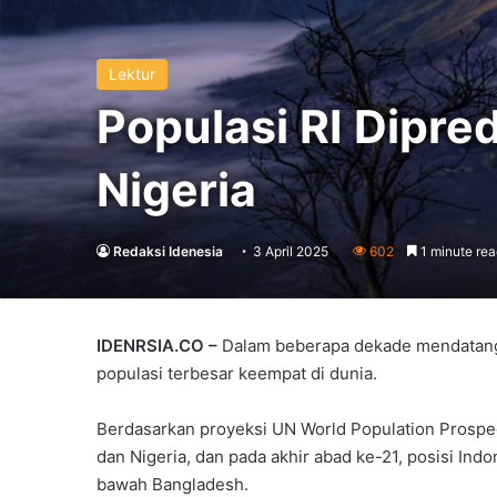
Lektur
Populasi RI Dipre
Nigeria
Redaksi Idenesia
3 April 2025
602
1 minute rea
IDENRSIA.CO –
Dalam beberapa dekade mendatang, 
populasi terbesar keempat di dunia.
Berdasarkan proyeksi UN World Population Prospect
dan Nigeria, dan pada akhir abad ke-21, posisi Indo
bawah Bangladesh.