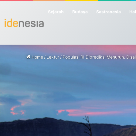
Sejarah
Budaya
Sastranesia
Hab
Home
/
Lektur
/
Populasi RI Diprediksi Menurun, Disa