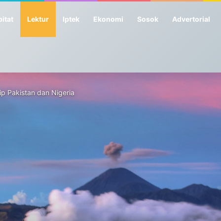
itat
Lektur
Iptek
Ekonomi
Sosok
Advertorial
lip Pakistan dan Nigeria