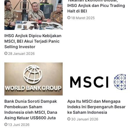
berkomunikasi dengan global index provider. Dalam hal ini
IHSG Anjlok dan Picu Trading
Halt di BEI
adalah dengan MSCI juga, dan dengan FTSE. Jadi atas
18 Maret 2025
pengumuman S&P DJI pagi ini, terus terang kami akan
berdiskusi dengan S&P sebagaimana kami berdiskusi
dengan MSCI dan juga dengan FTSE selama ini,” kata Irvan.
IHSG Anjlok Dipicu Kebijakan
MSCI, BEI Akui Terjadi Panic
Selling Investor
BEI Tunggu Tanggapan S&P DJI
28 Januari 2026
Irvan mengungkapkan hingga kini S&P DJI belum
memberikan tanggapan atas permintaan diskusi tersebut.
Meski demikian, ia meminta investor tetap tenang.
Menurutnya, proses evaluasi indeks global selalu
menyediakan masa transisi. BEI akan memanfaatkan waktu
Bank Dunia Soroti Dampak
Apa Itu MSCI dan Mengapa
Pembekuan Saham
Indeks Ini Berpengaruh Besar
tersebut untuk memperkuat komunikasi sekaligus
Indonesia oleh MSCI, Dana
ke Saham Indonesia
menjelaskan berbagai reformasi yang telah dilakukan.
Asing Keluar US$600 Juta
30 Januari 2026
13 Juni 2026
“Sejauh ini, tadi pagi kita cek, kita masih menunggu jawab