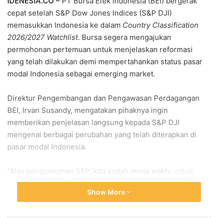
IDENESIA.CO –
PT Bursa Efek Indonesia (BEI) bergerak
cepat setelah S&P Dow Jones Indices (S&P DJI)
memasukkan Indonesia ke dalam
Country Classification
2026/2027 Watchlist
. Bursa segera mengajukan
permohonan pertemuan untuk menjelaskan reformasi
yang telah dilakukan demi mempertahankan status pasar
modal Indonesia sebagai emerging market.
Direktur Pengembangan dan Pengawasan Perdagangan
BEI, Irvan Susandy, mengatakan pihaknya ingin
memberikan penjelasan langsung kepada S&P DJI
mengenai berbagai perubahan yang telah diterapkan di
pasar modal Indonesia.
“Atas pengumuman S&P, kita sudah minta waktu untuk
diskusi dengan S&P. Jadi pada dasarnya sebenarnya kita
Show More
sudah deliver seperti teman-teman ketahui ya, kita sudah
deliver granularity jenis investor, kita sudah deliver