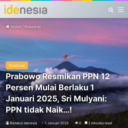
Search
M
Home
/
Nasional
Nasional
Prabowo Resmikan PPN 12
Persen Mulai Berlaku 1
Januari 2025, Sri Mulyani:
PPN tidak Naik…!
Redaksi Idenesia
1 Januari 2025
0
2 minutes read