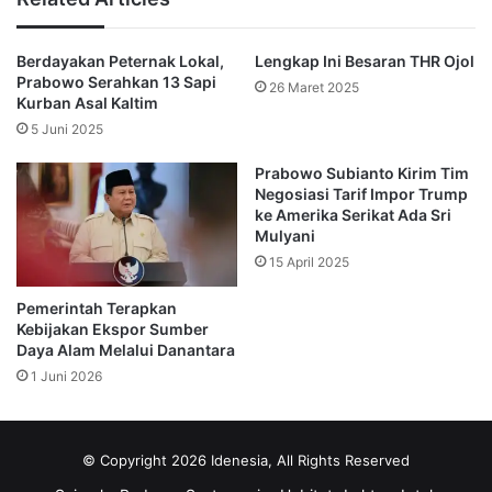
Dalam kesempatan sebelumnya, Menteri Keuangan Sri
Berdayakan Peternak Lokal,
Lengkap Ini Besaran THR Ojol
Mulyani Indrawati menjelaskan bahwa pemerintah pun
Prabowo Serahkan 13 Sapi
26 Maret 2025
telah menyiapkan sejumlah insentif berupa Paket Stimulus
Kurban Asal Kaltim
Ekonomi mengikuti penetapan Pajak Pertambahan Nilai
5 Juni 2025
(PPN) 12 persen tahun 2025.
Prabowo Subianto Kirim Tim
Negosiasi Tarif Impor Trump
Sri Mulyani: PPN Tidak Naik
ke Amerika Serikat Ada Sri
Mulyani
Namun dalam unggahan di akun Instagram pribadinya,
15 April 2025
@smindrawati, Sri Mulyani menulis: PPN TIDAK NAIK…!
Pemerintah Terapkan
Kebijakan Ekspor Sumber
Lalu di bagian lain unggahannya, ia menulis: Presiden
Daya Alam Melalui Danantara
@prabowo hadir di rapat Tutup Kas APBN 2024 dan
1 Juni 2026
launching Core Tax di Kementerian Keuangan.
Presiden @prabowo mengumumkan mengenai kebijakan
© Copyright 2026 Idenesia, All Rights Reserved
PPN sesuai amanat UU Harmonisasi Peraturan Perpajakan