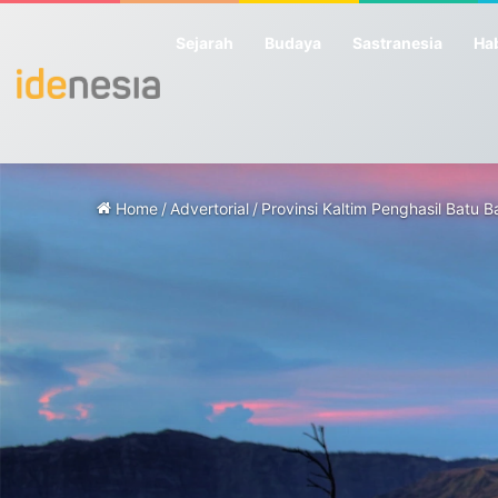
Sejarah
Budaya
Sastranesia
Hab
Home
/
Advertorial
/
Provinsi Kaltim Penghasil Batu Ba