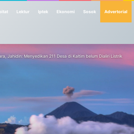
itat
Lektur
Iptek
Ekonomi
Sosok
Advertorial
ra, Jahidin: Menyedikan 211 Desa di Kaltim belum Dialiri Listrik