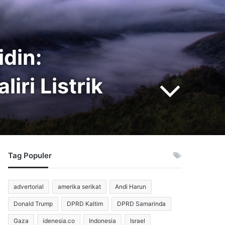
idin:
iri Listrik
Tag Populer
advertorial
amerika serikat
Andi Harun
Donald Trump
DPRD Kaltim
DPRD Samarinda
Gaza
idenesia.co
Indonesia
Israel