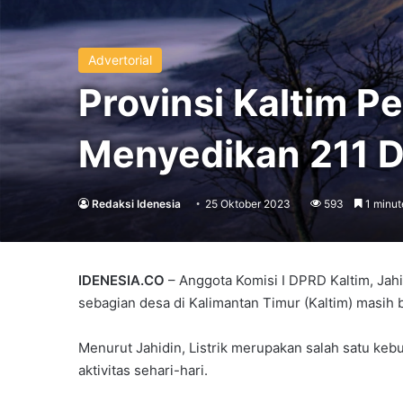
Advertorial
Provinsi Kaltim Pe
Menyedikan 211 Des
Redaksi Idenesia
25 Oktober 2023
593
1 minut
IDENESIA.CO
– Anggota Komisi I DPRD Kaltim, Jah
sebagian desa di Kalimantan Timur (Kaltim) masih be
Menurut Jahidin, Listrik merupakan salah satu keb
aktivitas sehari-hari.