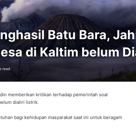
nghasil Batu Bara, Jah
a di Kaltim belum Dial
e read
idin memberikan kritikan terhadap pemerintah soal
lum dialiri listrik.
utuhan bagi kehidupan masyarakat saat ini untuk beragam