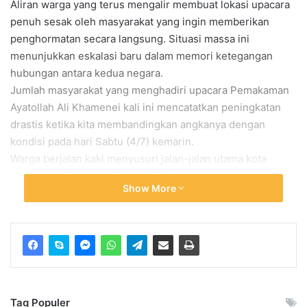
Aliran warga yang terus mengalir membuat lokasi upacara
penuh sesak oleh masyarakat yang ingin memberikan
penghormatan secara langsung. Situasi massa ini
menunjukkan eskalasi baru dalam memori ketegangan
hubungan antara kedua negara.
Jumlah masyarakat yang menghadiri upacara Pemakaman
Ayatollah Ali Khamenei kali ini mencatatkan peningkatan
drastis ketika kita membandingkan angkanya dengan
kondisi pada hari Sabtu (4/7) kemarin.
Warga berjalan kaki menyusuri jalan-jalan utama kota
sambil membawa berbagai atribut yang mengekspresikan
Show More
rasa duka mereka. Jaringan media internasional Aljazeera
melaporkan bahwa gelombang kerumunan ini mengusung
satu suara yang menuntut keadilan bagi pemimpin mereka.
Mereka mengibarkan bendera nasional guna menghormati
momentum perpisahan bersejarah tersebut.
Sebagian besar pelayat memilih memakai pakaian serba
hitam sebagai lambang berkabung yang sangat mendalam.
Tag Populer