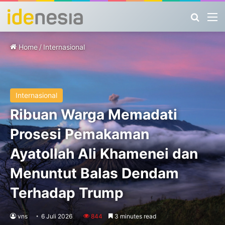
Search
M
Home
/
Internasional
Internasional
Ribuan Warga Memadati
Prosesi Pemakaman
Ayatollah Ali Khamenei dan
Menuntut Balas Dendam
Terhadap Trump
vns
6 Juli 2026
844
3 minutes read