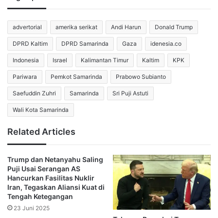
Mereka melangkah bersama dalam barisan yang panjang
advertorial
amerika serikat
Andi Harun
Donald Trump
melintasi berbagai jalan raya pusat kota. Massa
membentangkan spanduk raksasa yang memuat tulisan
DPRD Kaltim
DPRD Samarinda
Gaza
idenesia.co
kecaman keras terhadap pemerintah Amerika Serikat. Di
Indonesia
Israel
Kalimantan Timur
Kaltim
KPK
tengah riuhnya kerumunan warga, seruan yang menuntut
hukuman setimpal bagi Donald Trump terus menggema
Pariwara
Pemkot Samarinda
Prabowo Subianto
dari barisan peserta.
Saefuddin Zuhri
Samarinda
Sri Puji Astuti
Wali Kota Samarinda
Seruan Tegas Menggema dalam
Pemakaman Ayatollah Ali Khamenei
Related Articles
Kemarahan publik tidak hanya tampil melalui kibaran
Trump dan Netanyahu Saling
spanduk semata, tetapi juga mengalir melalui ucapan
Puji Usai Serangan AS
langsung dari para pelayat. Gholamreza Sabooni, seorang
Hancurkan Fasilitas Nuklir
pria berusia 29 tahun yang bekerja menjaga sebuah toko
Iran, Tegaskan Aliansi Kuat di
Tengah Ketegangan
kelontong, menjelaskan alasan kedatangannya. Dia
23 Juni 2025
menegaskan bahwa kehadirannya mengusung misi utama