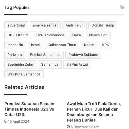
tahun ini.
Tag Populer
Bersaing dengan Bintang Dunia
advertorial
amerika serikat
Andi Harun
Donald Trump
Dalam perebutan Puskas Award 2025, Rizky Ridho harus
DPRD Kaltim
DPRD Samarinda
Gaza
idenesia.co
bersaing dengan sejumlah pemain top dunia. Nama-nama
Indonesia
Israel
Kalimantan Timur
Kaltim
KPK
besar seperti Lamine Yamal dan Declan Rice turut masuk
dalam daftar nominasi. Selain itu, ada pula pemain dari
Pariwara
Pemkot Samarinda
Prabowo Subianto
berbagai liga dunia yang golnya dinilai spektakuler
Saefuddin Zuhri
Samarinda
Sri Puji Astuti
sepanjang tahun 2025.
Wali Kota Samarinda
FIFA menetapkan mekanisme penilaian Puskas Award
Related Articles
melalui kombinasi suara penggemar dan panel FIFA
Legends. Masing-masing memiliki bobot 50 persen.
Dengan sistem tersebut, dukungan publik sepak bola
Prediksi Susunan Pemain
Awal Mula Trofi Piala Dunia,
Timnas Indonesia U23 Vs
Pernah Dicuri Dua Kali dan
Indonesia berpotensi menjadi faktor penting dalam
Qatar U23:
Disembunyikan Selama
peluang Rizky Ridho meraih penghargaan bergengsi
Perang Dunia II
15 April 2024
tersebut.
6 Desember 2022