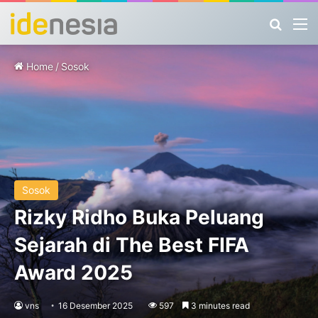
Search
M
Home
/
Sosok
Sosok
Rizky Ridho Buka Peluang
Sejarah di The Best FIFA
Award 2025
vns
16 Desember 2025
597
3 minutes read