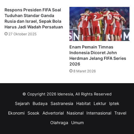
Respons Presiden FIFA Soal
Masuknya pemain Liga Indonesia ke nominasi Puskas
Tuduhan Standar Ganda
Award menjadi pencapaian tersendiri dan menunjukkan
Rusia dan Israel, Sepak Bola
bahwa kualitas sepak bola nasional mampu menarik
Harus Jadi Wadah Persatuan
perhatian dunia.
27 Oktober 2025
Enam Pemain Timnas
Perebutan Pemain Pria Terbaik Dunia
Indonesia Dicoret John
Herdman Jelang FIFA Series
Selain Puskas Award, FIFA juga akan mengumumkan
2026
pemenang kategori pemain pria terbaik. Sebanyak 11
8 Maret 2026
pemain masuk dalam daftar nominasi tahun ini. Ousmane
Dembele menjadi salah satu kandidat kuat setelah sukses
membawa Paris Saint-Germain meraih treble musim lalu.
© Copyright 2026 Idenesia, All Rights Reserved
Dembele juga menyandang status pemenang Ballon d’Or
Sejarah
Budaya
Sastranesia
Habitat
Lektur
Iptek
2025.
Ekonomi
Sosok
Advertorial
Nasional
Internasional
Travel
PSG mendominasi daftar nominasi dengan empat pemain,
Olahraga
Umum
yakni Ousmane Dembele, Vitinha, Nuno Mendes, dan