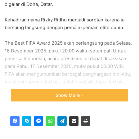
digelar di Doha, Qatar.
Kehadiran nama Rizky Ridho menjadi sorotan karena ia
bersaing langsung dengan pemain-pemain elite dunia.
The Best FIFA Award 2025 akan berlangsung pada Selasa,
16 Desember 2025, pukul 20.00 waktu setempat. Untuk
pemirsa Indonesia, acara prestisius ini dapat disaksikan
pada Rabu, 17 Desember 2025, mulai pukul 00.00 WIB.
FIFA akan mengumumkan berbagai penghargaan individu,
mulai dari pemain terbaik, pelatih terbaik, kiper terbaik,
hingga gol terbaik melalui Puskas Award.
Show More
Kategori Puskas Award menjadi perhatian besar publik
Tanah Air karena gol Rizky Ridho saat membela Persija
Jakarta masuk dalam daftar nominasi. Gol tersebut tercipta
dalam laga Persija Jakarta kontra Arema pada 9 Maret
2025 dan dinilai memenuhi kriteria FIFA sebagai gol terbaik