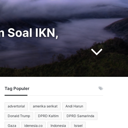
 Soal IKN,
Tag Populer
advertorial
amerika serikat
Andi Harun
Donald Trump
DPRD Kaltim
DPRD Samarinda
Gaza
idenesia.co
Indonesia
Israel