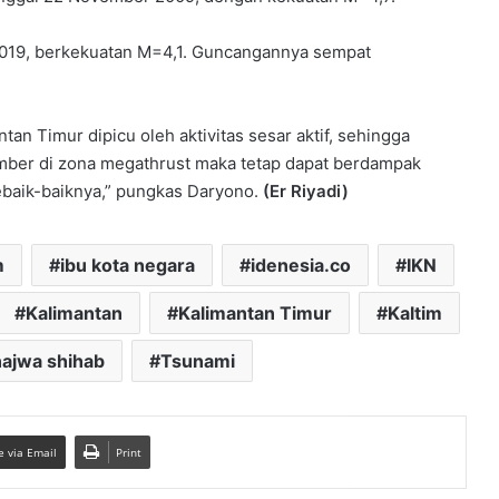
 2019, berkekuatan M=4,1. Guncangannya sempat
n Timur dipicu oleh aktivitas sesar aktif, sehingga
mber di zona megathrust maka tetap dapat berdampak
sebaik-baiknya,” pungkas Daryono.
(Er Riyadi)
m
ibu kota negara
idenesia.co
IKN
Kalimantan
Kalimantan Timur
Kaltim
ajwa shihab
Tsunami
e via Email
Print