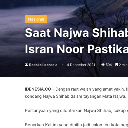
Nasional
Saat Najwa Shihab
Isran Noor Pasti
Redaksi Idenesia
14 Desember 2021
594
2 min
IDENESIA.CO –
Dengan raut wajah yang amat yakin, I
kondang Najwa Shihab dalam tayangan Mata Najwa.
Pertanyaan yang dilontarkan Najwa Shihab, cukup 
Benarkah Kaltim yang dipilih jadi calon ibu kota n