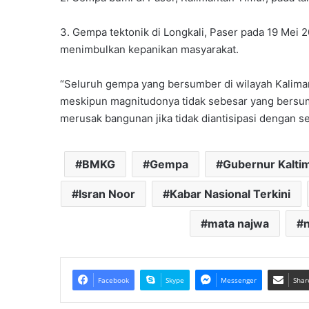
3. Gempa tektonik di Longkali, Paser pada 19 Mei
menimbulkan kepanikan masyarakat.
“Seluruh gempa yang bersumber di wilayah Kalimanta
meskipun magnitudonya tidak sebesar yang bersu
merusak bangunan jika tidak diantisipasi dengan 
BMKG
Gempa
Gubernur Kalti
Isran Noor
Kabar Nasional Terkini
mata najwa
n
Facebook
Skype
Messenger
Shar