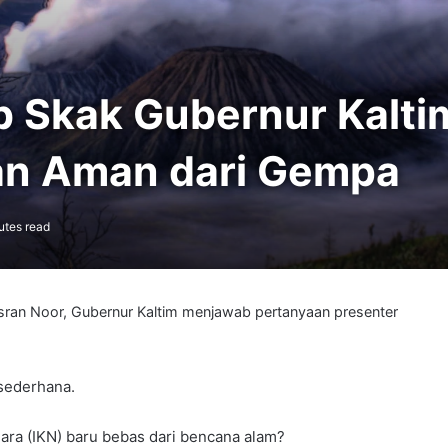
 Skak Gubernur Kaltim
kan Aman dari Gempa
utes read
sran Noor, Gubernur Kaltim menjawab pertanyaan presenter
sederhana.
egara (IKN) baru bebas dari bencana alam?