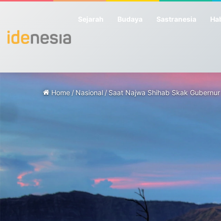
Sejarah
Budaya
Sastranesia
Hab
Home
/
Nasional
/
Saat Najwa Shihab Skak Gubernur 