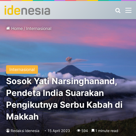
Search
M
Home
/
Internasional
Internasional
Sosok Yati Narsinghanand,
Pendeta India Suarakan
Pengikutnya Serbu Kabah di
Makkah
Redaksi Idenesia
15 April 2023
594
1 minute read