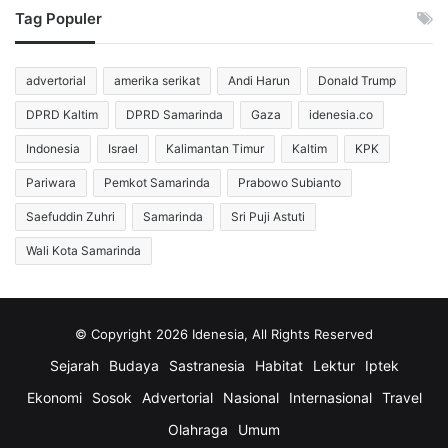
Tag Populer
advertorial
amerika serikat
Andi Harun
Donald Trump
DPRD Kaltim
DPRD Samarinda
Gaza
idenesia.co
Indonesia
Israel
Kalimantan Timur
Kaltim
KPK
Pariwara
Pemkot Samarinda
Prabowo Subianto
Saefuddin Zuhri
Samarinda
Sri Puji Astuti
Wali Kota Samarinda
© Copyright 2026 Idenesia, All Rights Reserved
Sejarah
Budaya
Sastranesia
Habitat
Lektur
Iptek
Ekonomi
Sosok
Advertorial
Nasional
Internasional
Travel
Olahraga
Umum