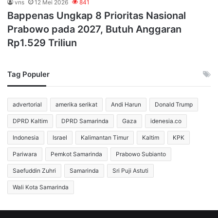
vns
12 Mei 2026
841
Bappenas Ungkap 8 Prioritas Nasional
Prabowo pada 2027, Butuh Anggaran
Rp1.529 Triliun
Tag Populer
advertorial
amerika serikat
Andi Harun
Donald Trump
DPRD Kaltim
DPRD Samarinda
Gaza
idenesia.co
Indonesia
Israel
Kalimantan Timur
Kaltim
KPK
Pariwara
Pemkot Samarinda
Prabowo Subianto
Saefuddin Zuhri
Samarinda
Sri Puji Astuti
Wali Kota Samarinda