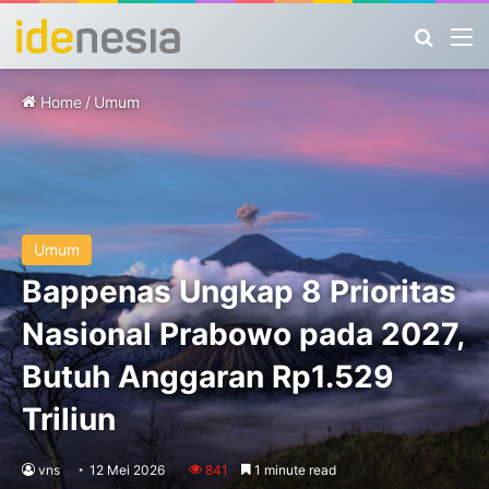
Search
M
Home
/
Umum
Umum
Bappenas Ungkap 8 Prioritas
Nasional Prabowo pada 2027,
Butuh Anggaran Rp1.529
Triliun
vns
12 Mei 2026
841
1 minute read