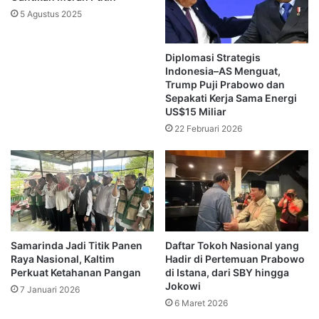
nasional.
5 Agustus 2025
Program SDM dan Pendidikan
Diplomasi Strategis
Serap Anggaran Terbesar
Indonesia–AS Menguat,
Trump Puji Prabowo dan
Pemerintah menempatkan pembangunan sumber daya
Sepakati Kerja Sama Energi
US$15 Miliar
manusia sebagai program dengan anggaran terbesar.
22 Februari 2026
Prioritas Nasional 4 membutuhkan dana Rp644,72 triliun.
Program ini mencakup pendidikan, kesehatan, sains,
teknologi, olahraga, kesetaraan gender, serta penguatan
peran perempuan, pemuda, dan penyandang disabilitas.
Sementara itu, Prioritas Nasional 5 memperoleh anggaran
Samarinda Jadi Titik Panen
Daftar Tokoh Nasional yang
Rp40,13 triliun untuk melanjutkan hilirisasi industri
Raya Nasional, Kaltim
Hadir di Pertemuan Prabowo
Perkuat Ketahanan Pangan
di Istana, dari SBY hingga
berbasis sumber daya alam.
Jokowi
7 Januari 2026
6 Maret 2026
Pemerintah ingin meningkatkan nilai tambah produk dalam