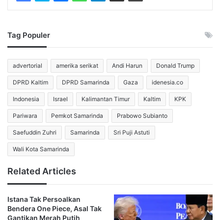
Pemerintah membagi agenda pembangunan 2027 ke
dalam delapan Prioritas Nasional.
Tag Populer
Prioritas Nasional 1 fokus pada penguatan ideologi
Pancasila, demokrasi, dan hak asasi manusia dengan
advertorial
amerika serikat
Andi Harun
Donald Trump
kebutuhan dana Rp1,42 triliun.
DPRD Kaltim
DPRD Samarinda
Gaza
idenesia.co
Selanjutnya, Prioritas Nasional 2 membutuhkan Rp337,18
Indonesia
Israel
Kalimantan Timur
Kaltim
KPK
triliun untuk mendukung pertahanan keamanan negara dan
Pariwara
Pemkot Samarinda
Prabowo Subianto
memperkuat kemandirian bangsa.
Saefuddin Zuhri
Samarinda
Sri Puji Astuti
Program tersebut mencakup swasembada pangan, energi,
Wali Kota Samarinda
air, ekonomi syariah, ekonomi digital, ekonomi hijau, dan
Related Articles
ekonomi biru.
Prioritas Nasional 3 masuk dalam agenda penguatan
Istana Tak Persoalkan
infrastruktur, konektivitas, dan transformasi ekonomi
Bendera One Piece, Asal Tak
Gantikan Merah Putih