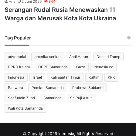
vns
2 Juni 2026
844
Serangan Rudal Rusia Menewaskan 11
Warga dan Merusak Kota Kota Ukraina
Tag Populer
advertorial
amerika serikat
Andi Harun
Donald Trump
DPRD Kaltim
DPRD Samarinda
Gaza
idenesia.co
Indonesia
Israel
Kalimantan Timur
Kaltim
KPK
Pariwara
Pemkot Samarinda
Prabowo Subianto
Saefuddin Zuhri
Samarinda
Sri Puji Astuti
Wali Kota Samarinda
© Copyright 2026 Idenesia, All Rights Reserved