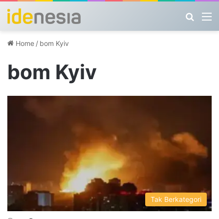
Search
M
Home
/
bom Kyiv
bom Kyiv
Tak Berkategori