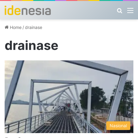
Search
M
Home
/
drainase
drainase
Nasional