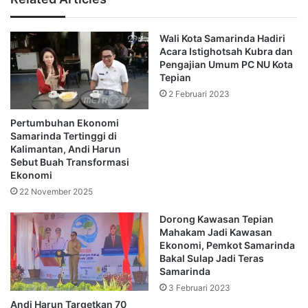
estetika Kota Samarinda. Namun untuk kedepannya
Marnabas memastikan nantinya akan ada penambahan
Wali Kota Samarinda Hadiri
Rumah Potong Unggas (RPU).
Acara Istighotsah Kubra dan
Pengajian Umum PC NU Kota
“Nanti kami bagi perzona, seperti untuk Kecamatan
Tepian
Samarinda Seberang, Loa Janan Ilir dan Palaran, nantinnya
2 Februari 2023
di pusatkan di Harapan Baru,” ungkapnya.
Pertumbuhan Ekonomi
Samarinda Tertinggi di
Ia mengakui dalam sehari setidaknya ada 40 ribu ayam
Kalimantan, Andi Harun
yang dibutuhkan untuk konsumsi masyarakat.
Sebut Buah Transformasi
Ekonomi
22 November 2025
“Kalau sudah ada rumah potong ada di setiap zona, kan
lebih mudah tak bisa lagi memotong ayam sembarangan,”
Dorong Kawasan Tepian
pungkasnya.
Mahakam Jadi Kawasan
Ekonomi, Pemkot Samarinda
Bakal Sulap Jadi Teras
(Advertorial)
Samarinda
3 Februari 2023
Andi Harun Targetkan 70