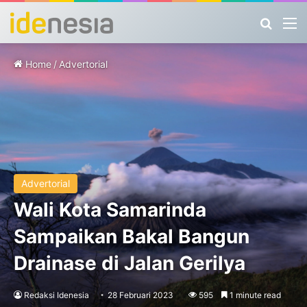
Search
M
Home
/
Advertorial
Advertorial
Wali Kota Samarinda
Sampaikan Bakal Bangun
Drainase di Jalan Gerilya
Redaksi Idenesia
28 Februari 2023
595
1 minute read