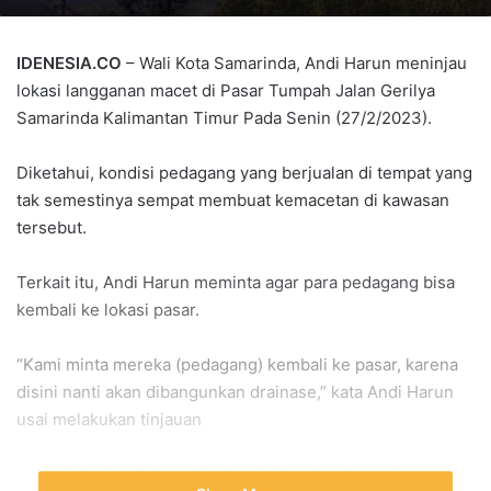
IDENESIA.CO
– Wali Kota Samarinda, Andi Harun meninjau
lokasi langganan macet di Pasar Tumpah Jalan Gerilya
Samarinda Kalimantan Timur Pada Senin (27/2/2023).
Diketahui, kondisi pedagang yang berjualan di tempat yang
tak semestinya sempat membuat kemacetan di kawasan
tersebut.
Terkait itu, Andi Harun meminta agar para pedagang bisa
kembali ke lokasi pasar.
“Kami minta mereka (pedagang) kembali ke pasar, karena
disini nanti akan dibangunkan drainase,” kata Andi Harun
usai melakukan tinjauan
Ia menjelaskan bahwa di tahun ini Pemkot Samarinda